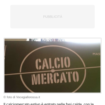
© foto di Vocegiallorossa.it
Il calciomercato estivo è entrato nelle fasi calde, con le