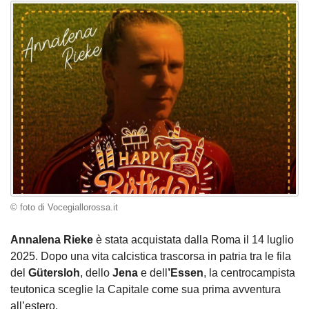
© foto di Vocegiallorossa.it
Annalena Rieke
è stata acquistata dalla Roma il 14 luglio
2025. Dopo una vita calcistica trascorsa in patria tra le fila
del
Gütersloh
, dello
Jena
e dell
’Essen
, la centrocampista
teutonica sceglie la Capitale come sua prima avventura
all’estero.