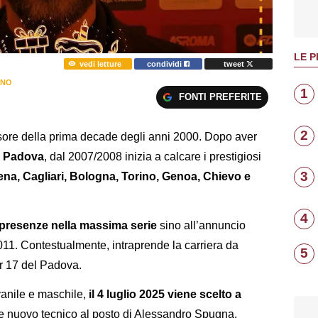
LE P
vedi letture
condividi
tweet
NNO
1
FONTI PREFERITE
2
sore della prima decade degli anni 2000. Dopo aver
”
Padova
, dal 2007/2008 inizia a calcare i prestigiosi
3
ena, Cagliari, Bologna, Torino, Genoa, Chievo e
4
presenze nella massima serie
sino all’annuncio
2011. Contestualmente, intraprende la carriera da
5
r 17 del Padova.
anile e maschile,
il 4 luglio 2025 viene scelto a
 nuovo tecnico al posto di Alessandro Spugna.