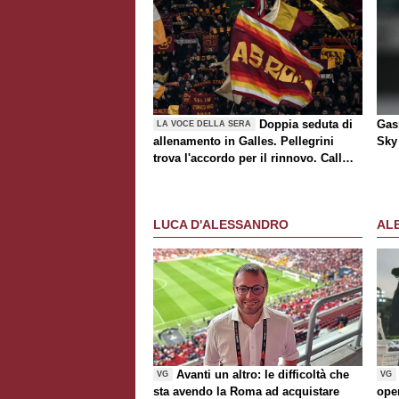
Doppia seduta di
Gasp
LA VOCE DELLA SERA
allenamento in Galles. Pellegrini
Sky 
trova l'accordo per il rinnovo. Call
Roma-Milan di mercato. Nusa chiude
al trasferimento. Presentata la maglia
Away
LUCA D'ALESSANDRO
AL
Avanti un altro: le difficoltà che
VG
VG
sta avendo la Roma ad acquistare
ope