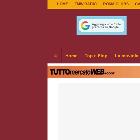
HOME
TMW RADIO
ROMA CLUBS
C
Home
Top e Flop
La moviola