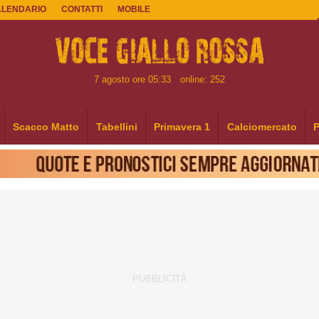
ALENDARIO
CONTATTI
MOBILE
7 agosto ore 05:33
online: 252
Scacco Matto
Tabellini
Primavera 1
Calciomercato
P