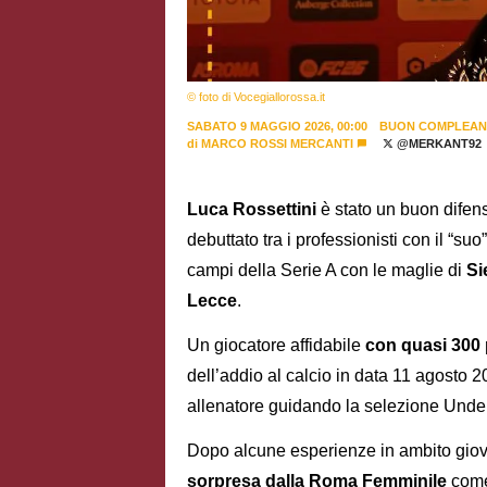
© foto di Vocegiallorossa.it
SABATO 9 MAGGIO 2026, 00:00
BUON COMPLEA
di
MARCO ROSSI MERCANTI
@MERKANT92
Luca Rossettini
è stato un buon difen
debuttato tra i professionisti con il “suo
campi della Serie A con le maglie di
Si
Lecce
.
Un giocatore affidabile
con quasi 300 
dell’addio al calcio in data 11 agosto 
allenatore guidando la selezione Unde
Dopo alcune esperienze in ambito giov
sorpresa dalla Roma Femminile
come