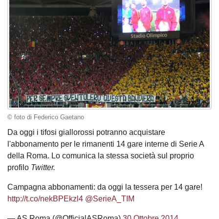
© foto di Federico Gaetano
Da oggi i tifosi giallorossi potranno acquistare
l'abbonamento per le rimanenti 14 gare interne di Serie A
della Roma. Lo comunica la stessa società sul proprio
profilo
Twitter.
Campagna abbonamenti: da oggi la tessera per 14 gare!
http://t.co/nekBPEkzl4
@SerieA_TIM
— AS Roma (@OfficialASRoma)
30 Ottobre 2014