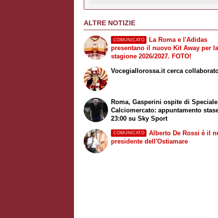
ALTRE NOTIZIE
La Roma e l'Adidas
COMUNICATO
presentano il nuovo Kit Away per l
stagione 2026/2027. FOTO!
Vocegiallorossa.it cerca collaborato
Roma, Gasperini ospite di
Speciale
Calciomercato
: appuntamento stase
23:00 su
Sky Sport
Alberto De Rossi è il 
COMUNICATO
presidente dell'Ostiamare