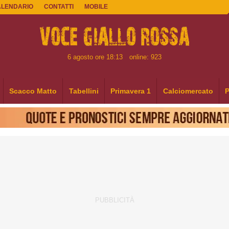
ALENDARIO
CONTATTI
MOBILE
6 agosto ore 18:13
online: 923
Scacco Matto
Tabellini
Primavera 1
Calciomercato
P