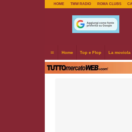
HOME
TMW RADIO
ROMA CLUBS
C
Home
Top e Flop
La moviola