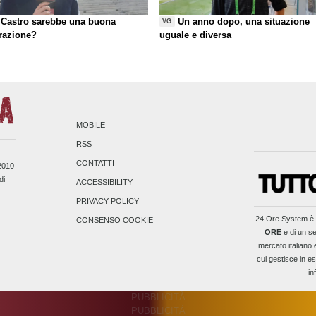
Castro sarebbe una buona
Un anno dopo, una situazione
VG
razione?
uguale e diversa
MOBILE
RSS
CONTATTI
/2010
di
ACCESSIBILITY
PRIVACY POLICY
24 Ore System
è 
CONSENSO COOKIE
ORE
e di un se
mercato italiano 
cui gestisce in es
in