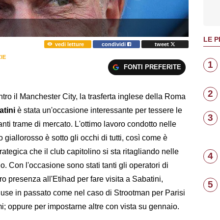
LE P
vedi letture
condividi
tweet
IE
1
FONTI PREFERITE
2
ontro il Manchester City, la trasferta inglese della Roma
atini
è stata un'occasione interessante per tessere le
3
anti trame di mercato. L'ottimo lavoro condotto nelle
 giallorosso è sotto gli occhi di tutti, così come è
tegica che il club capitolino si sta ritagliando nelle
4
. Con l'occasione sono stati tanti gli operatori di
o presenza all'Etihad per fare visita a Sabatini,
5
chiuse in passato come nel caso di Strootman per Parisi
i; oppure per impostarne altre con vista su gennaio.