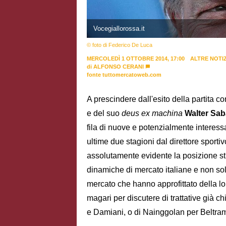
Vocegiallorossa.it
© foto di Federico De Luca
MERCOLEDÌ 1 OTTOBRE 2014, 17:00
ALTRE NOTIZ
di
ALFONSO CERANI
fonte tuttomercatoweb.com
A prescindere dall'esito della partita c
e del suo
deus ex machina
Walter Sab
fila di nuove e potenzialmente interess
ultime due stagioni dal direttore sportivo
assolutamente evidente la posizione stra
dinamiche di mercato italiane e non solo
mercato che hanno approfittato della lor
magari per discutere di trattative già 
e Damiani, o di Nainggolan per Beltram