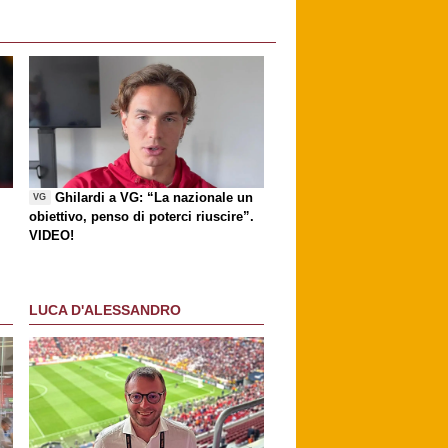
Ghilardi a VG: “La nazionale un
VG
obiettivo, penso di poterci riuscire”.
VIDEO!
LUCA D'ALESSANDRO