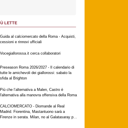
IÙ LETTE
Guida al calciomercato della Roma - Acquisti,
cessioni e rinnovi ufficiali
Vocegiallorossa.it cerca collaboratori
Preseason Roma 2026/2027 - Il calendario di
tutte le amichevoli dei giallorossi: sabato la
sfida al Brighton
Più che l’alternativa a Malen, Castro è
l'alternativa alla manovra offensiva della Roma
CALCIOMERCATO - Diomande al Real
Madrid. Fiorentina, Mastantuono sarà a
Firenze in serata. Milan, no al Galatasaray per
Leao. Vlahovic attende una big. Juventus,
contatti con Zirkzee.