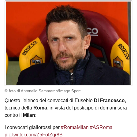
© foto di Antonello Sammarco/Image Sport
Questo l'elenco dei convocati di Eusebio
Di Francesco
,
tecnico della
Roma
, in vista del posticipo di domani sera
contro il
Milan
:
I convocati giallorossi per
#RomaMilan
#ASRoma
pic.twitter.com/Z5FoIZqr8B