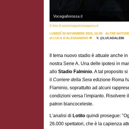
Vocegiallorossa.it
© foto di www.imagephotoagency.it
LUNEDÌ 20 NOVEMBRE 2023, 12:39
ALTRE NOTIZI
di
LUCA D'ALESSANDRO
@LUCADALE86
Il tema nuovo stadio è attuale anche in
nostra Serie A. Una delle ipotesi in ma
allo
Stadio Falminio
. A tal proposito s
il
Corriere della Sera
edizione Roma ha 
Flaminio, soprattutto ad alcuni rappresen
condizioni versa l'impianto. Risolvere 
patron biancoceleste.
L'analisi di
Lotito
quindi prosegue: "Ogg
26.000 spettatori, che è la capienza att