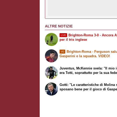
ALTRE NOTIZIE
Brighton-Roma 3-0 - Ancora A
LIVE
per il tris inglese
Brighton-Roma - Ferguson salu
VG
Gasperini e la squadra. VIDEO!
Juventus, McKennie svela: "Il mio 
era Totti, soprattutto per la sua fede
Gotti: "Le caratteristiche di Molina 
sposano bene per il gioco di Gaspe