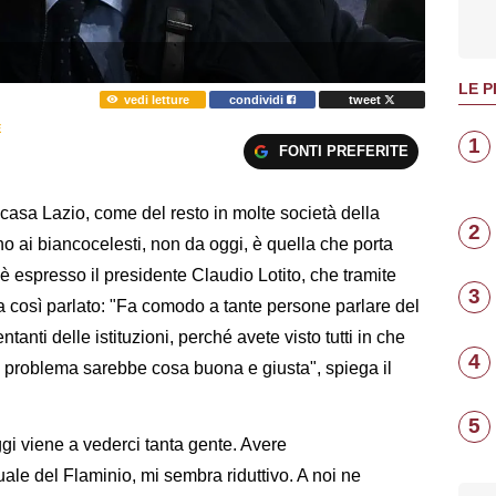
LE P
vedi letture
condividi
tweet
E
1
FONTI PREFERITE
 casa Lazio, come del resto in molte società della
2
no ai biancocelesti, non da oggi, è quella che porta
i è espresso il presidente Claudio Lotito, che tramite
3
così parlato: "Fa comodo a tante persone parlare del
tanti delle istituzioni, perché avete visto tutti in che
4
il problema sarebbe cosa buona e giusta", spiega il
5
i viene a vederci tanta gente. Avere
uale del Flaminio, mi sembra riduttivo. A noi ne