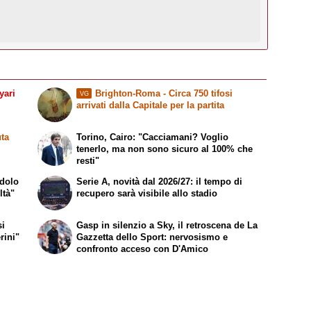
yari
Brighton-Roma - Circa 750 tifosi
VG
arrivati dalla Capitale per la partita
ta
Torino, Cairo: "Cacciamani? Voglio
tenerlo, ma non sono sicuro al 100% che
resti"
idolo
Serie A, novità dal 2026/27: il tempo di
ltà"
recupero sarà visibile allo stadio
si
Gasp in silenzio a Sky, il retroscena de
La
rini"
Gazzetta dello Sport
: nervosismo e
confronto acceso con D'Amico