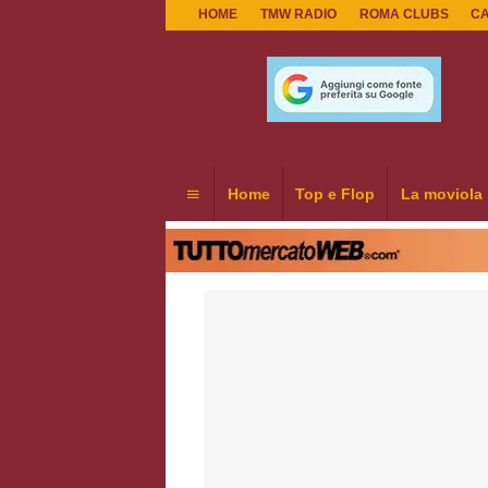
HOME
TMW RADIO
ROMA CLUBS
C
Home
Top e Flop
La moviola