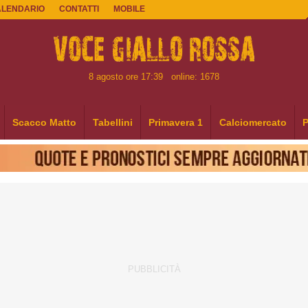
ALENDARIO
CONTATTI
MOBILE
8 agosto ore 17:39
online: 1678
Scacco Matto
Tabellini
Primavera 1
Calciomercato
P