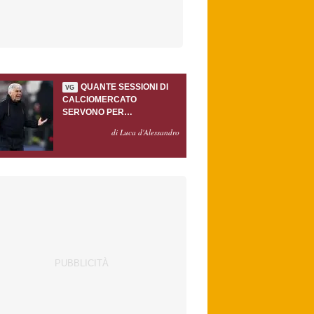
QUANTE SESSIONI DI
VG
CALCIOMERCATO
SERVONO PER
ACCONTENTARE
di Luca d'Alessandro
GASPERINI?