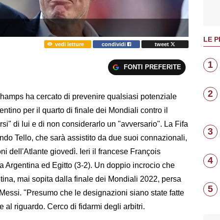
LE P
vedi letture
condividi
tweet
1
FONTI PREFERITE
2
amps ha cercato di prevenire qualsiasi potenziale
tino per il quarto di finale dei Mondiali contro il
i" di lui e di non considerarlo un "avversario". La Fifa
3
do Tello, che sarà assistito da due suoi connazionali,
oni dell'Atlante giovedì. Ieri il francese François
4
 tra Argentina ed Egitto (3-2). Un doppio incrocio che
ntina, mai sopita dalla finale dei Mondiali 2022, persa
5
l Messi. "Presumo che le designazioni siano state fatte
 al riguardo. Cerco di fidarmi degli arbitri.