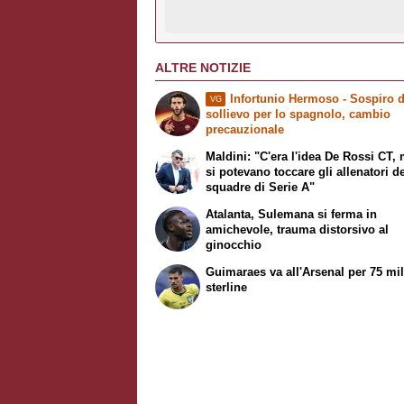
ALTRE NOTIZIE
Infortunio Hermoso - Sospiro d
VG
sollievo per lo spagnolo, cambio
precauzionale
Maldini: "C'era l'idea De Rossi CT,
si potevano toccare gli allenatori de
squadre di Serie A"
Atalanta, Sulemana si ferma in
amichevole, trauma distorsivo al
ginocchio
Guimaraes va all'Arsenal per 75 mil
sterline