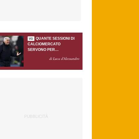
QUANTE SESSIONI DI
VG
CALCIOMERCATO
SERVONO PER
ACCONTENTARE
di Luca d'Alessandro
GASPERINI?