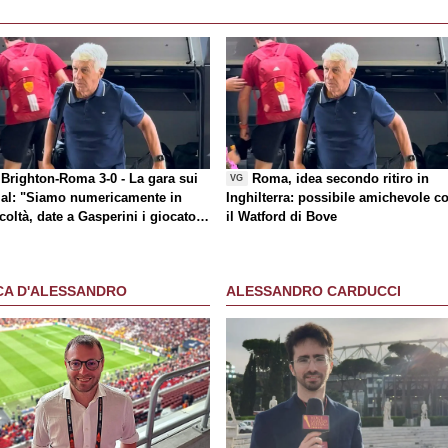
Brighton-Roma 3-0 - La gara sui
Roma, idea secondo ritiro in
VG
al
: "Siamo numericamente in
Inghilterra: possibile amichevole c
icoltà, date a Gasperini i giocatori
il Watford di Bove
 chiede"
CA D'ALESSANDRO
ALESSANDRO CARDUCCI