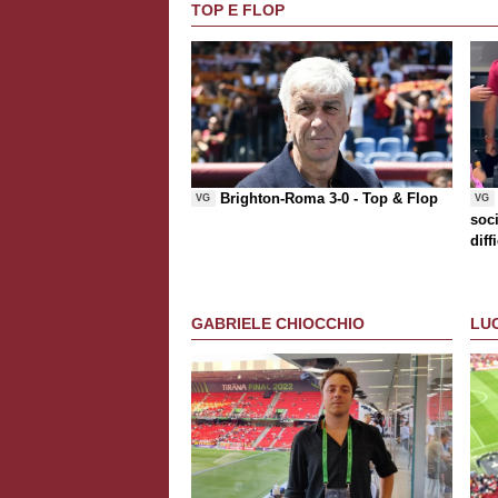
TOP E FLOP
Brighton-Roma 3-0 -
Top & Flop
VG
VG
soci
diff
che
GABRIELE CHIOCCHIO
LU