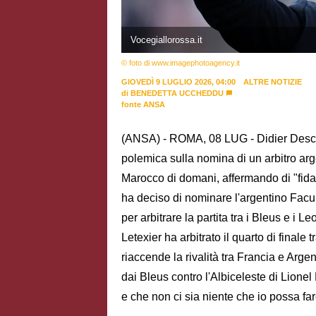
Vocegiallorossa.it
© foto di www.imagephotoagency.it
GIOVEDÌ 9 LUGLIO 2026, 04:00
ALTRE NOTIZIE
di
BENEDETTA UCCHEDDU
fonte ANSA
(ANSA) - ROMA, 08 LUG - Didier Desch
polemica sulla nomina di un arbitro argen
Marocco di domani, affermando di "fidars
ha deciso di nominare l'argentino Facun
per arbitrare la partita tra i Bleus e i Le
Letexier ha arbitrato il quarto di finale
riaccende la rivalità tra Francia e Arge
dai Bleus contro l'Albiceleste di Lione
e che non ci sia niente che io possa fare