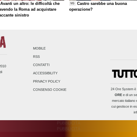
Avanti un altro: le difficoltà che
Castro sarebbe una buona
VG
 avendo la Roma ad acquistare
operazione?
taccante sinistro
MOBILE
RSS
CONTATTI
/2010
di
ACCESSIBILITY
PRIVACY POLICY
24 Ore System
è 
CONSENSO COOKIE
ORE
e di un se
mercato italiano 
cui gestisce in es
in