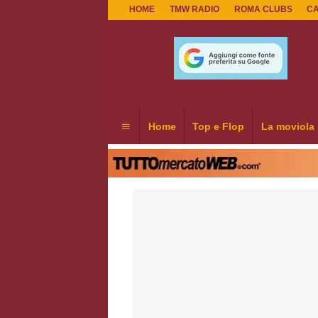
HOME
TMW RADIO
ROMA CLUBS
C
Home
Top e Flop
La moviola