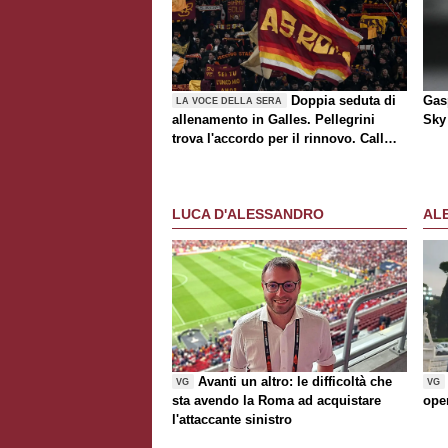
Doppia seduta di
Gasp
LA VOCE DELLA SERA
allenamento in Galles. Pellegrini
Sky 
trova l'accordo per il rinnovo. Call
Roma-Milan di mercato. Nusa chiude
al trasferimento. Presentata la maglia
Away
LUCA D'ALESSANDRO
AL
Avanti un altro: le difficoltà che
VG
VG
sta avendo la Roma ad acquistare
ope
l'attaccante sinistro