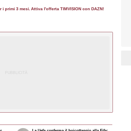
er i primi 3 mesi. Attiva l'offerta TIMVISION con DAZN!
or
La Uefa conferma il boicottaggio alla Fifa: