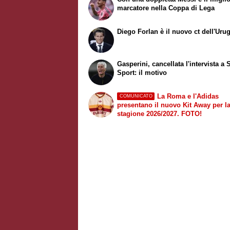
marcatore nella Coppa di Lega
Diego Forlan è il nuovo ct dell'Uru
Gasperini, cancellata l'intervista a 
Sport: il motivo
La Roma e l'Adidas
COMUNICATO
presentano il nuovo Kit Away per l
stagione 2026/2027. FOTO!