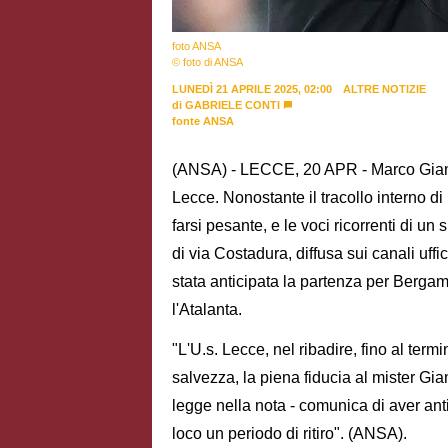
foto ANSA
© foto di ANSA
LUNEDÌ 21 APRILE 2025, 02:00
ALTRE NOTIZIE
di
GABRIELE CONTI
fonte ANSA
(ANSA) - LECCE, 20 APR - Marco Giamp
Lecce. Nonostante il tracollo interno di
farsi pesante, e le voci ricorrenti di u
di via Costadura, diffusa sui canali uffic
stata anticipata la partenza per Bergamo
l'Atalanta.
"L'U.s. Lecce, nel ribadire, fino al ter
salvezza, la piena fiducia al mister Giam
legge nella nota - comunica di aver ant
loco un periodo di ritiro". (ANSA).