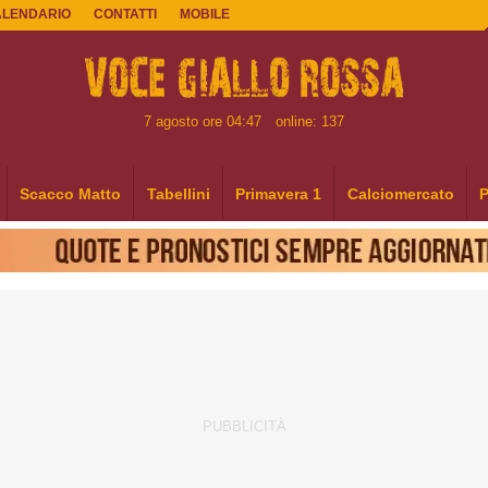
ALENDARIO
CONTATTI
MOBILE
7 agosto ore 04:47
online: 137
Scacco Matto
Tabellini
Primavera 1
Calciomercato
P