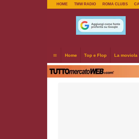
HOME
TMW RADIO
ROMA CLUBS
C
Home
Top e Flop
La moviola