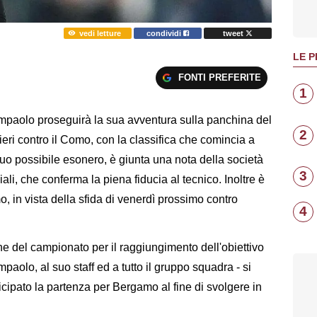
vedi letture
condividi
tweet
LE P
FONTI PREFERITE
1
aolo proseguirà la sua avventura sulla panchina del
2
 ieri contro il Como, con la classifica che comincia a
n suo possibile esonero, è giunta una nota della società
3
iali, che conferma la piena fiducia al tecnico. Inoltre è
, in vista della sfida di venerdì prossimo contro
4
mine del campionato per il raggiungimento dell'obiettivo
paolo, al suo staff ed a tutto il gruppo squadra - si
icipato la partenza per Bergamo al fine di svolgere in