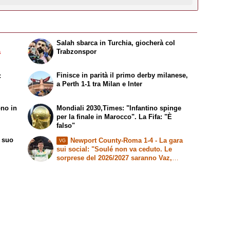
Salah sbarca in Turchia, giocherà col
a
Trabzonspor
Finisce in parità il primo derby milanese,
:
a Perth 1-1 tra Milan e Inter
ono in
Mondiali 2030,Times: "Infantino spinge
per la finale in Marocco". La Fifa: "È
falso"
l suo
Newport County-Roma 1-4 - La gara
VG
sui
social
: "Soulé non va ceduto. Le
sorprese del 2026/2027 saranno Vaz,
Pisilli, El Aynaoui e Koulierakis"