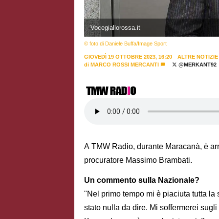
Vocegiallorossa.it
© foto di Daniele Buffa/Image Sport
GIOVEDÌ 19 OTTOBRE 2023, 16:20
ALTRE NOTIZIE
di
MARCO ROSSI MERCANTI
@MERKANT92
A TMW Radio, durante Maracanà, è arriv
procuratore Massimo Brambati.
Un commento sulla Nazionale?
"Nel primo tempo mi è piaciuta tutta l
stato nulla da dire. Mi soffermerei sugli