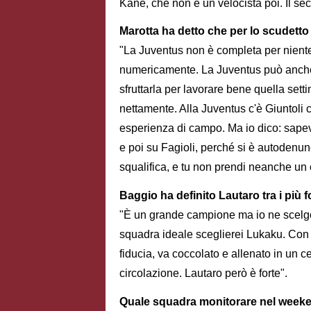
Kane, che non è un velocista poi. Il sec
Marotta ha detto che per lo scudetto 
"La Juventus non è completa per niente
numericamente. La Juventus può anche 
sfruttarla per lavorare bene quella sett
nettamente. Alla Juventus c'è Giuntoli c
esperienza di campo. Ma io dico: sap
e poi su Fagioli, perché si è autodenunc
squalifica, e tu non prendi neanche un 
Baggio ha definito Lautaro tra i più fo
"È un grande campione ma io ne scelgo 
squadra ideale sceglierei Lukaku. Con l
fiducia, va coccolato e allenato in un ce
circolazione. Lautaro però è forte".
Quale squadra monitorare nel week