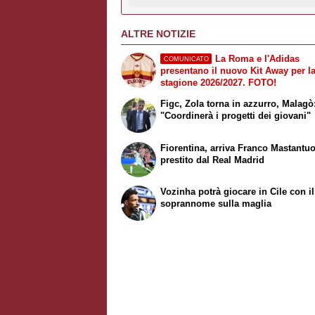
ALTRE NOTIZIE
La Roma e l'Adidas
COMUNICATO
presentano il nuovo Kit Away per l
stagione 2026/2027. FOTO!
Figc, Zola torna in azzurro, Malagò
"Coordinerà i progetti dei giovani"
Fiorentina, arriva Franco Mastantu
prestito dal Real Madrid
Vozinha potrà giocare in Cile con i
soprannome sulla maglia