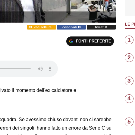
LE P
vedi letture
condividi
tweet
1
FONTI PREFERITE
2
3
ato il momento dell'ex calciatore e
4
a squadra. Se avessimo chiuso davanti non ci sarebbe
5
 errori dei singoli, hanno fatto un errore da Serie C su