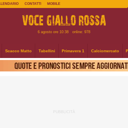
ALENDARIO
CONTATTI
MOBILE
6 agosto ore 10:38
online: 978
Scacco Matto
Tabellini
Primavera 1
Calciomercato
P