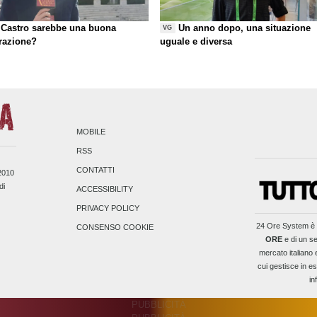
Castro sarebbe una buona
Un anno dopo, una situazione
VG
razione?
uguale e diversa
MOBILE
RSS
CONTATTI
/2010
di
ACCESSIBILITY
PRIVACY POLICY
24 Ore System
è 
CONSENSO COOKIE
ORE
e di un se
mercato italiano 
cui gestisce in es
in