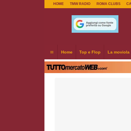
HOME
TMW RADIO
ROMA CLUBS
C
Home
Top e Flop
La moviola