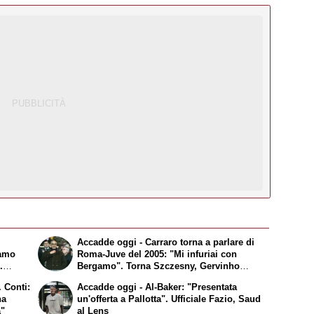
Accadde oggi - Carraro torna a parlare di
iamo
Roma-Juve del 2005: "Mi infuriai con
.
Bergamo". Torna Szczesny, Gervinho
umicino
arriva a Roma
 Conti:
Accadde oggi - Al-Baker: "Presentata
ha
un'offerta a Pallotta". Ufficiale Fazio, Saud
à"
al Lens