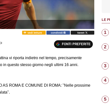
LE P
1
vedi letture
condividi
tweet
I
FONTI PREFERITE
2
ttina vi riporta indietro nel tempo, precisamente
o in questo stesso giorno negli ultimi 16 anni.
3
4
AS ROMA E COMUNE DI ROMA: "Nelle prossime
alata".
5