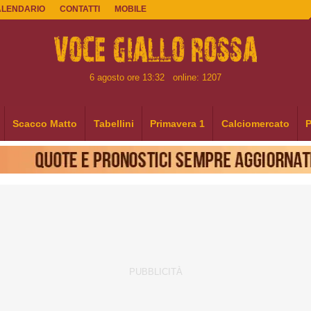
ALENDARIO
CONTATTI
MOBILE
6 agosto ore 13:32
online: 1207
Scacco Matto
Tabellini
Primavera 1
Calciomercato
P