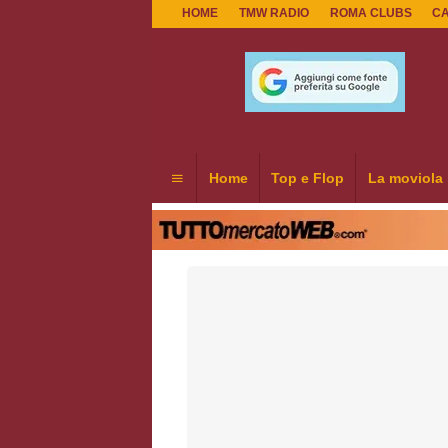
HOME
TMW RADIO
ROMA CLUBS
C
Home
Top e Flop
La moviola