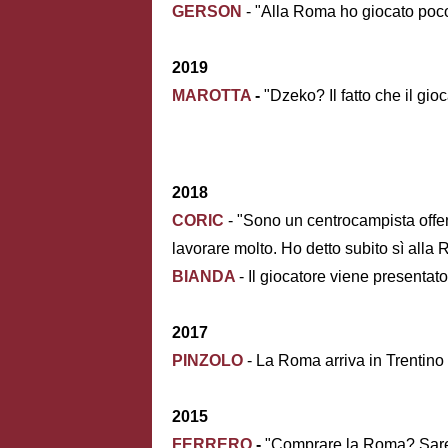
GERSON
- "Alla Roma ho giocato poco
2019
MAROTTA
-
"Dzeko? Il fatto che il gio
2018
CORIC
- "Sono un centrocampista offe
lavorare molto. Ho detto subito sì alla
BIANDA
- Il giocatore viene presentat
2017
PINZOLO
- La Roma arriva in Trentino 
2015
FERRERO
-
"Comprare la Roma? Sarebb