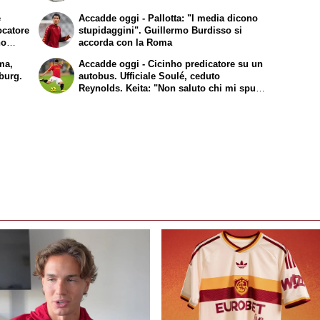
e
Accadde oggi - Pallotta: "I media dicono
ocatore
stupidaggini". Guillermo Burdisso si
no
accorda con la Roma
ma,
Accadde oggi - Cicinho predicatore su un
nburg.
autobus. Ufficiale Soulé, ceduto
Reynolds. Keita: "Non saluto chi mi sputa
addosso"