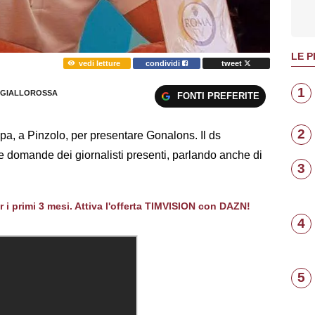
LE P
vedi letture
condividi
tweet
1
GIALLOROSSA
FONTI PREFERITE
2
mpa, a Pinzolo, per presentare Gonalons. Il ds
e domande dei giornalisti presenti, parlando anche di
3
er i primi 3 mesi. Attiva l'offerta TIMVISION con DAZN!
4
5