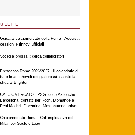
IÙ LETTE
Guida al calciomercato della Roma - Acquisti,
cessioni e rinnovi ufficiali
Vocegiallorossa.it cerca collaboratori
Preseason Roma 2026/2027 - Il calendario di
tutte le amichevoli dei giallorossi: sabato la
sfida al Brighton
CALCIOMERCATO - PSG, ecco Akliouche.
Barcellona, contatti per Rodri. Diomande al
Real Madrid. Fiorentina, Mastantuono arrivato
a Firenze. Milan, no al Galatasaray per Leao
Calciomercato Roma - Call esplorativa col
Milan per Soulé e Leao