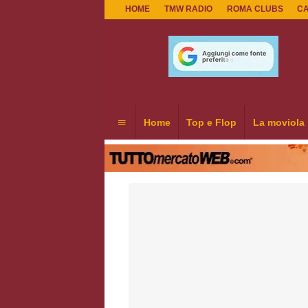
HOME
TMW RADIO
ROMA CLUBS
C
Home
Top e Flop
La moviola