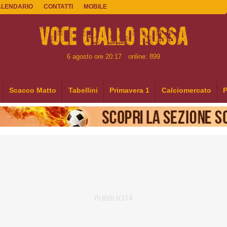
ALENDARIO
CONTATTI
MOBILE
6 agosto ore 20:17
online: 899
Scacco Matto
Tabellini
Primavera 1
Calciomercato
P