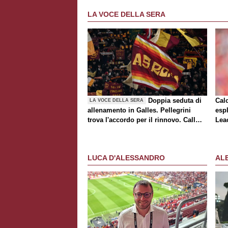
LA VOCE DELLA SERA
Doppia seduta di
Cal
LA VOCE DELLA SERA
allenamento in Galles. Pellegrini
espl
trova l'accordo per il rinnovo. Call
Lea
Roma-Milan di mercato. Nusa chiude
al trasferimento. Presentata la maglia
Away
LUCA D'ALESSANDRO
AL