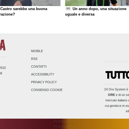
Castro sarebbe una buona
Un anno dopo, una situazione
VG
razione?
uguale e diversa
MOBILE
RSS
CONTATTI
/2010
di
ACCESSIBILITY
PRIVACY POLICY
24 Ore System
è 
CONSENSO COOKIE
ORE
e di un se
mercato italiano 
cui gestisce in es
in