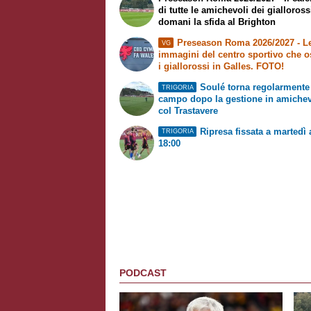
di tutte le amichevoli dei gialloross
domani la sfida al Brighton
Preseason Roma 2026/2027 - L
VG
immagini del centro sportivo che o
i giallorossi in Galles. FOTO!
Soulé torna regolarmente
TRIGORIA
campo dopo la gestione in amiche
col Trastavere
Ripresa fissata a martedì 
TRIGORIA
18:00
PODCAST