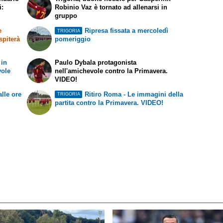
i:
Robinio Vaz è tornato ad allenarsi in
gruppo
e
Ripresa fissata a mercoledì
TRIGORIA
spiterà
pomeriggio
 in
Paulo Dybala protagonista
vole
nell'amichevole contro la Primavera.
VIDEO!
alle ore
Ritiro Roma - Le immagini della
TRIGORIA
partita contro la Primavera. VIDEO!