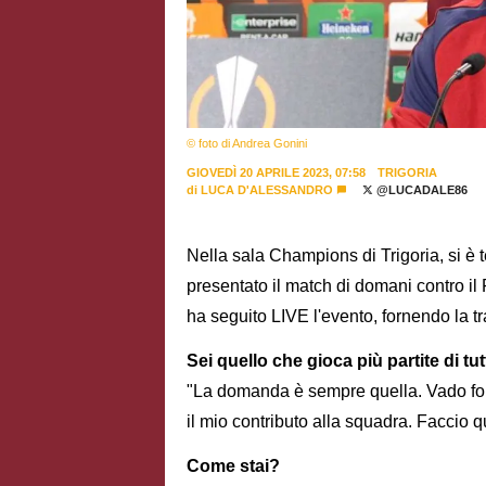
© foto di Andrea Gonini
GIOVEDÌ 20 APRILE 2023, 07:58
TRIGORIA
di
LUCA D'ALESSANDRO
@LUCADALE86
Nella sala Champions di Trigoria, si è 
presentato il match di domani contro il
ha seguito LIVE l'evento, fornendo la tr
Sei quello che gioca più partite di tut
"La domanda è sempre quella. Vado for
il mio contributo alla squadra. Faccio 
Come stai?