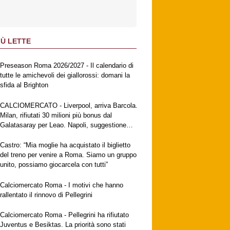
IÙ LETTE
Preseason Roma 2026/2027 - Il calendario di
tutte le amichevoli dei giallorossi: domani la
sfida al Brighton
CALCIOMERCATO - Liverpool, arriva Barcola.
Milan, rifiutati 30 milioni più bonus dal
Galatasaray per Leao. Napoli, suggestione
Gabriel Jesus. Fiorentina, a breve l'ufficialità
di Mastantuono
Castro: “Mia moglie ha acquistato il biglietto
del treno per venire a Roma. Siamo un gruppo
unito, possiamo giocarcela con tutti”
Calciomercato Roma - I motivi che hanno
rallentato il rinnovo di Pellegrini
Calciomercato Roma - Pellegrini ha rifiutato
Juventus e Besiktas. La priorità sono stati