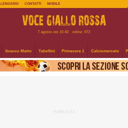
ALENDARIO
CONTATTI
MOBILE
7 agosto ore 16:40
online: 972
Scacco Matto
Tabellini
Primavera 1
Calciomercato
P