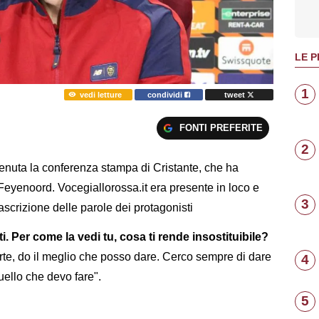
LE P
1
vedi letture
condividi
tweet
FONTI PREFERITE
2
tenuta la conferenza stampa di Cristante, che ha
 Feyenoord. Vocegiallorossa.it era presente in loco e
3
ascrizione delle parole dei protagonisti
ti. Per come la vedi tu, cosa ti rende insostituibile?
te, do il meglio che posso dare. Cerco sempre di dare
4
quello che devo fare".
5