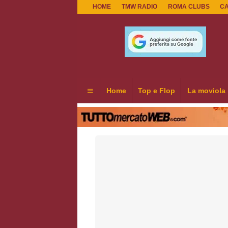
HOME
TMW RADIO
ROMA CLUBS
C
Home
Top e Flop
La moviola