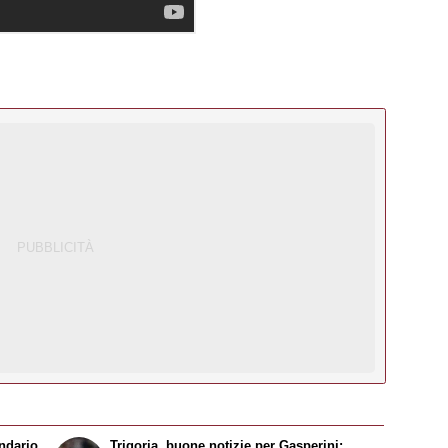
ndario
Trigoria, buone notizie per Gasperini: