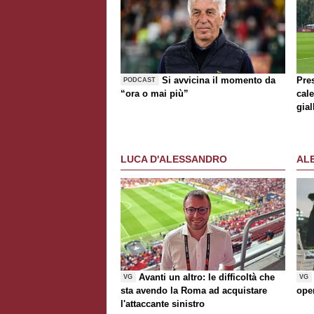
Si avvicina il momento da
Pre
PODCAST
“ora o mai più”
cale
gial
Bri
LUCA D'ALESSANDRO
AL
Avanti un altro: le difficoltà che
VG
VG
sta avendo la Roma ad acquistare
ope
l'attaccante sinistro