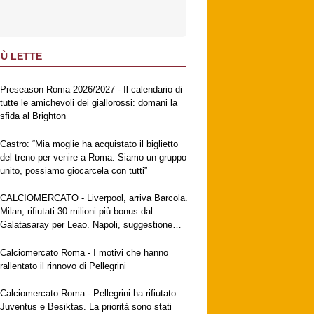
IÙ LETTE
Preseason Roma 2026/2027 - Il calendario di
tutte le amichevoli dei giallorossi: domani la
sfida al Brighton
Castro: “Mia moglie ha acquistato il biglietto
del treno per venire a Roma. Siamo un gruppo
unito, possiamo giocarcela con tutti”
CALCIOMERCATO - Liverpool, arriva Barcola.
Milan, rifiutati 30 milioni più bonus dal
Galatasaray per Leao. Napoli, suggestione
Gabriel Jesus. Fiorentina, a breve l'ufficialità
di Mastantuono
Calciomercato Roma - I motivi che hanno
rallentato il rinnovo di Pellegrini
Calciomercato Roma - Pellegrini ha rifiutato
Juventus e Besiktas. La priorità sono stati