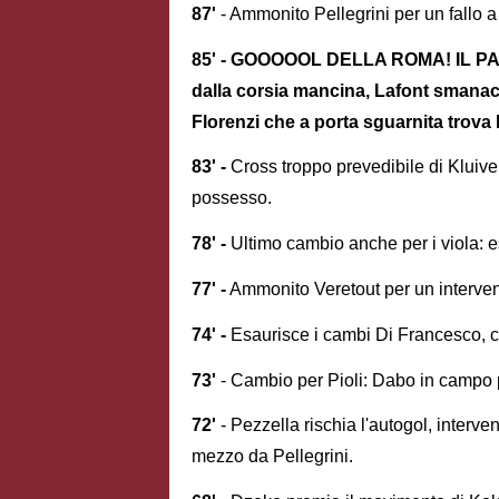
87'
- Ammonito Pellegrini per un fallo
85' - GOOOOOL DELLA ROMA! IL PA
dalla corsia mancina, Lafont smanacci
Florenzi che a porta sguarnita trova l
83' -
Cross troppo prevedibile di Kluivert
possesso.
78' -
Ultimo cambio anche per i viola: 
77' -
Ammonito Veretout per un intervento
74' -
Esaurisce i cambi Di Francesco, c
73'
- Cambio per Pioli: Dabo in campo 
72'
- Pezzella rischia l'autogol, interv
mezzo da Pellegrini.