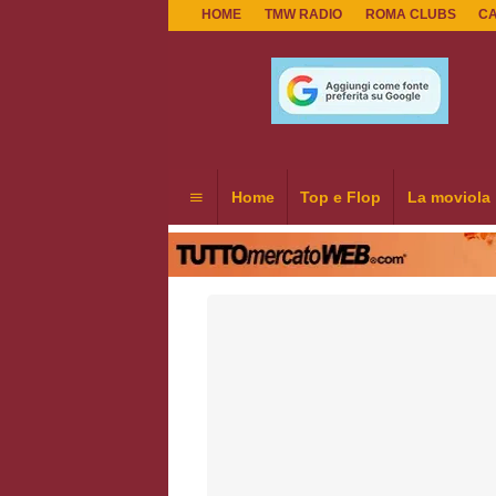
HOME
TMW RADIO
ROMA CLUBS
C
Home
Top e Flop
La moviola