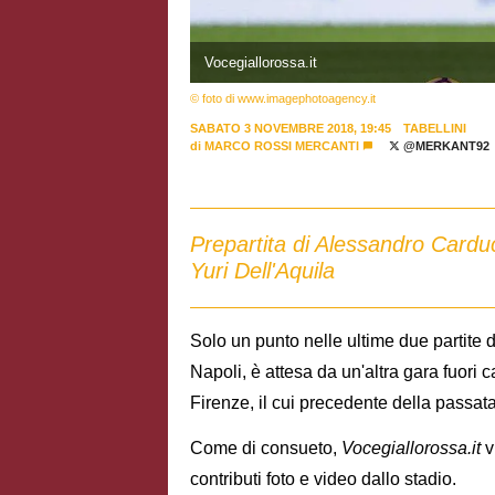
Vocegiallorossa.it
© foto di www.imagephotoagency.it
SABATO 3 NOVEMBRE 2018, 19:45
TABELLINI
di
MARCO ROSSI MERCANTI
@MERKANT92
Prepartita di Alessandro Carduc
Yuri Dell'Aquila
Solo un punto nelle ultime due partite 
Napoli, è attesa da un'altra gara fuori 
Firenze, il cui precedente della passata
Come di consueto,
Vocegiallorossa.it
vi
contributi foto e video dallo stadio.