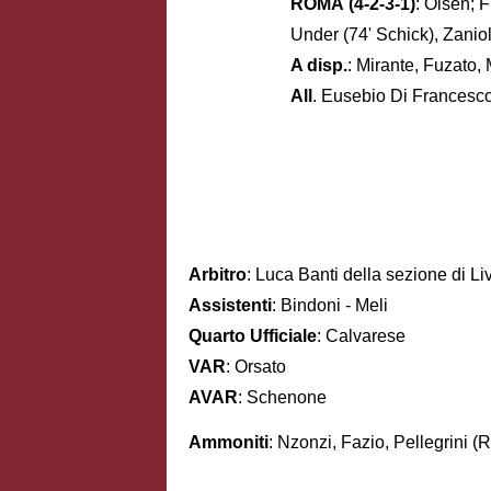
ROMA
(4-2-3-1)
: Olsen; F
Under (74' Schick), Zaniol
A disp.
: Mirante, Fuzato,
All
. Eusebio Di Francesc
Arbitro
: Luca Banti della sezione di Li
Assistenti
: Bindoni - Meli
Quarto Ufficiale
: Calvarese
VAR
: Orsato
AVAR
: Schenone
Ammoniti
: Nzonzi, Fazio, Pellegrini (R