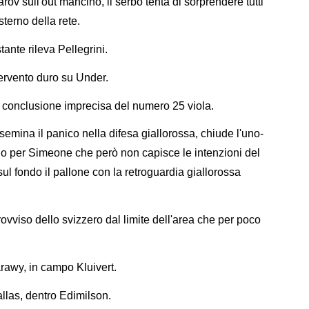
ov sull'out mancino, il serbo tenta di sorprendere tutti
terno della rete.
nte rileva Pellegrini.
ntervento duro su Under.
a, conclusione imprecisa del numero 25 viola.
emina il panico nella difesa giallorossa, chiude l'uno-
o per Simeone che però non capisce le intenzioni del
ul fondo il pallone con la retroguardia giallorossa
rovviso dello svizzero dal limite dell'area che per poco
rawy, in campo Kluivert.
allas, dentro Edimilson.