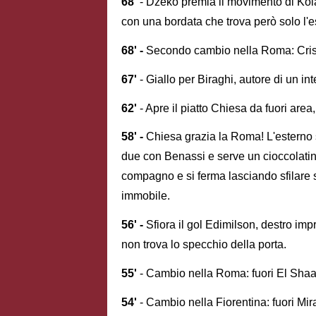
68'
- Dzeko premia il movimento di Kolar
con una bordata che trova però solo l'es
68' -
Secondo cambio nella Roma: Crista
67'
- Giallo per Biraghi, autore di un i
62'
- Apre il piatto Chiesa da fuori are
58' -
Chiesa grazia la Roma! L'esterno s
due con Benassi e serve un cioccolatin
compagno e si ferma lasciando sfilare s
immobile.
56' -
Sfiora il gol Edimilson, destro imp
non trova lo specchio della porta.
55'
- Cambio nella Roma: fuori El Shaa
54'
- Cambio nella Fiorentina: fuori Mir