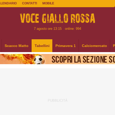
ALENDARIO
CONTATTI
MOBILE
7 agosto ore 13:15
online: 994
Scacco Matto
Tabellini
Primavera 1
Calciomercato
P