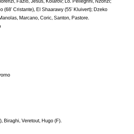
lorenzi, Fazio, Jesus, Kolarov; Lo. Pellegrini, Nzonzi;
o (68' Cristante), El Shaarawy (55' Kluivert); Dzeko
 Manolas, Marcano, Coric, Santon, Pastore.
o
vorno
), Biraghi, Veretout, Hugo (F).