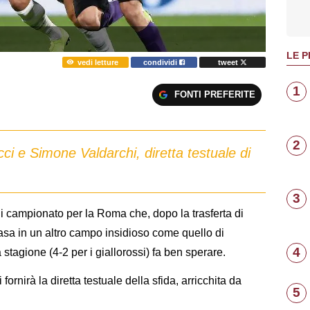
LE P
vedi letture
condividi
tweet
1
FONTI PREFERITE
2
ci e Simone Valdarchi, diretta testuale di
3
di campionato per la Roma che, dopo la trasferta di
casa in un altro campo insidioso come quello di
4
 stagione (4-2 per i giallorossi) fa ben sperare.
 fornirà la diretta testuale della sfida, arricchita da
5