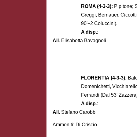
ROMA (4-3-3):
Pipitone; S
Greggi, Bernauer, Ciccotti
90'+2 Coluccini).
A disp.
:
All.
Elisabetta Bavagnoli
FLORENTIA (4-3-3):
Bald
Domenichetti, Vicchiarello
Ferrandi (Dal 53' Zazzera)
A disp.
:
All.
Stefano Carobbi
Ammoniti: Di Criscio.