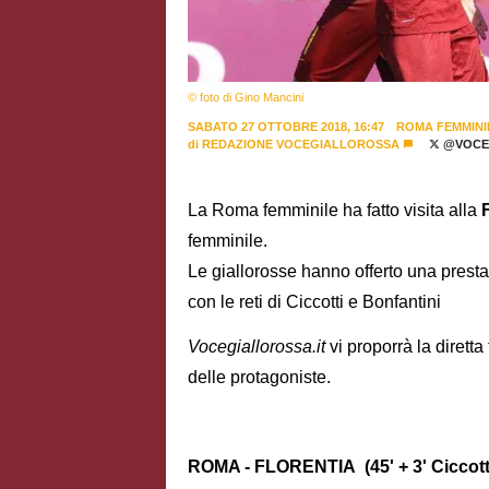
© foto di Gino Mancini
SABATO 27 OTTOBRE 2018, 16:47
ROMA FEMMINI
di
REDAZIONE VOCEGIALLOROSSA
@VOCE
La Roma femminile ha fatto visita alla
femminile.
Le giallorosse hanno offerto una presta
con le reti di Ciccotti e Bonfantini
Vocegiallorossa.it
vi proporrà la diretta 
delle protagoniste.
ROMA - FLORENTIA (45' + 3' Ciccotti, 