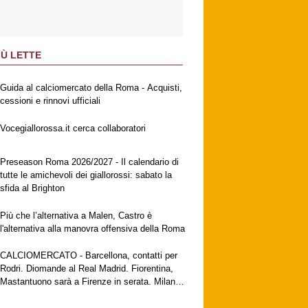
IÙ LETTE
Guida al calciomercato della Roma - Acquisti,
cessioni e rinnovi ufficiali
Vocegiallorossa.it cerca collaboratori
Preseason Roma 2026/2027 - Il calendario di
tutte le amichevoli dei giallorossi: sabato la
sfida al Brighton
Più che l’alternativa a Malen, Castro è
l'alternativa alla manovra offensiva della Roma
CALCIOMERCATO - Barcellona, contatti per
Rodri. Diomande al Real Madrid. Fiorentina,
Mastantuono sarà a Firenze in serata. Milan,
no al Galatasaray per Leao. Vlahovic attende
una big. Juventus, contatti con Zirkzee