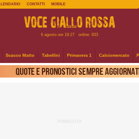
ALENDARIO
CONTATTI
MOBILE
6 agosto ore 19:27
online: 933
Scacco Matto
Tabellini
Primavera 1
Calciomercato
P