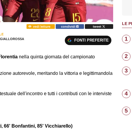
LE P
vedi letture
condividi
tweet
LE
1
GIALLOROSSA
FONTI PREFERITE
2
Florentia
nella quinta giornata del campionato
3
zione autorevole, meritando la vittoria e legittimandola
4
testuale dell'incontro e tutti i contributi con le interviste
5
66' Bonfantini, 85' Vicchiarello)