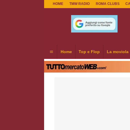
HOME
TMW RADIO
ROMA CLUBS
C
Home
Top e Flop
La moviola