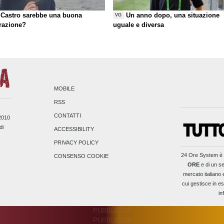
Castro sarebbe una buona
Un anno dopo, una situazione
VG
razione?
uguale e diversa
MOBILE
RSS
CONTATTI
/2010
di
ACCESSIBILITY
PRIVACY POLICY
24 Ore System
è 
CONSENSO COOKIE
ORE
e di un se
mercato italiano 
cui gestisce in es
in