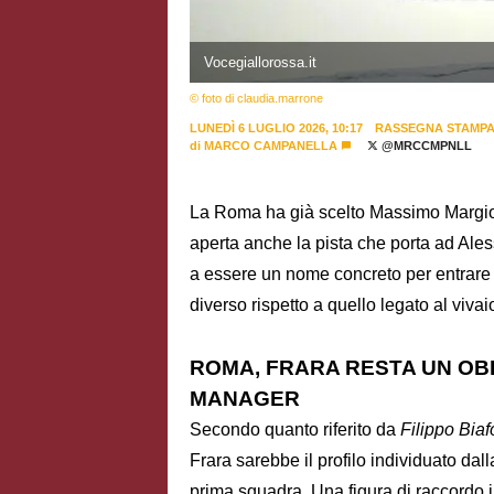
Vocegiallorossa.it
© foto di claudia.marrone
LUNEDÌ 6 LUGLIO 2026, 10:17
RASSEGNA STAMP
di
MARCO CAMPANELLA
@MRCCMPNLL
La Roma ha già scelto Massimo Margiott
aperta anche la pista che porta ad Aless
a essere un nome concreto per entrare
diverso rispetto a quello legato al vivai
ROMA, FRARA RESTA UN OBI
MANAGER
Secondo quanto riferito da
Filippo Biaf
Frara sarebbe il profilo individuato dal
prima squadra. Una figura di raccordo im