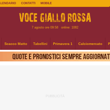
ALENDARIO
CONTATTI
MOBILE
7 agosto ore 09:58
online: 1082
Scacco Matto
Tabellini
Primavera 1
Calciomercato
P