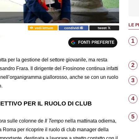
LE P
vedi letture
condividi
tweet
A
1
FONTI PREFERITE
a per la gestione del settore giovanile, ma resta
2
andro Frara. Il dirigente del Frosinone continua infatti
 nell’organigramma giallorosso, anche se con un ruolo
3
o.
4
ETTIVO PER IL RUOLO DI CLUB
5
ora
sulle colonne de
Il Tempo
nella mattinata odierna,
la Roma per ricoprire il ruolo di club manager della
portante, destinata a lavorare a stretto contatto con il