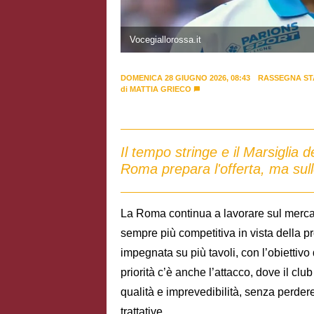
Vocegiallorossa.it
DOMENICA 28 GIUGNO 2026, 08:43
RASSEGNA ST
di
MATTIA GRIECO
Il tempo stringe e il Marsiglia 
Roma prepara l'offerta, ma sul
La Roma continua a lavorare sul merca
sempre più competitiva in vista della p
impegnata su più tavoli, con l’obiettivo di
priorità c’è anche l’attacco, dove il clu
qualità e imprevedibilità, senza perder
trattative.