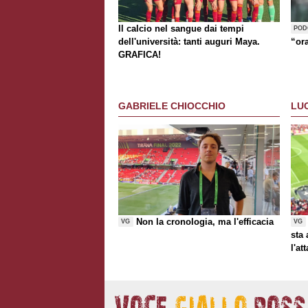
Il calcio nel sangue dai tempi
POD
dell'università: tanti auguri Maya.
“or
GRAFICA!
GABRIELE CHIOCCHIO
LU
Non la cronologia, ma l'efficacia
VG
VG
sta
l'at