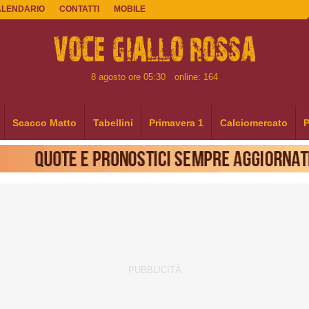
ALENDARIO
CONTATTI
MOBILE
8 agosto ore 05:30
online: 164
Scacco Matto
Tabellini
Primavera 1
Calciomercato
P