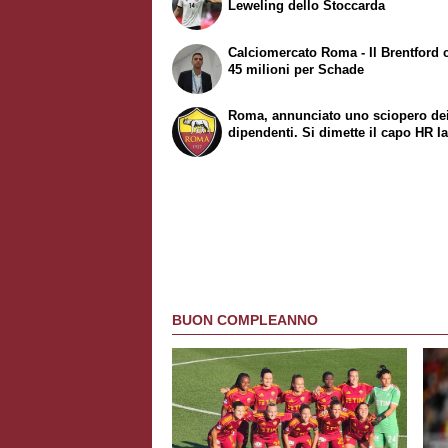
Leweling dello Stoccarda
Calciomercato Roma - Il Brentford 
45 milioni per Schade
Roma, annunciato uno sciopero de
dipendenti. Si dimette il capo HR Ia
BUON COMPLEANNO