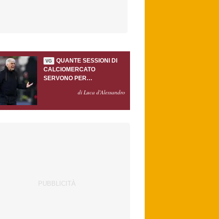
QUANTE SESSIONI DI
VG
CALCIOMERCATO
SERVONO PER
ACCONTENTARE
di Luca d'Alessandro
GASPERINI?