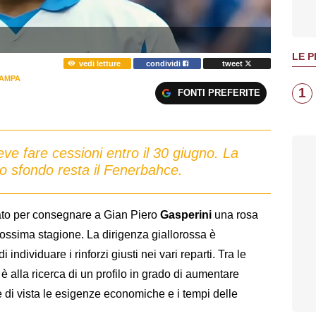
LE P
vedi letture
condividi
tweet
AMPA
1
FONTI PREFERITE
deve fare cessioni entro il 30 giugno. La
lo sfondo resta il Fenerbahce.
to per consegnare a Gian Piero
Gasperini
una rosa
rossima stagione. La dirigenza giallorossa è
 individuare i rinforzi giusti nei vari reparti. Tra le
b è alla ricerca di un profilo in grado di aumentare
e di vista le esigenze economiche e i tempi delle