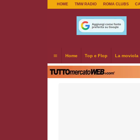
HOME
TMW RADIO
ROMA CLUBS
C
Home
Top e Flop
La moviola