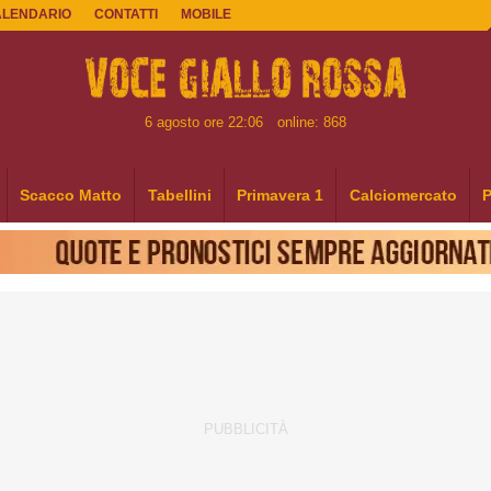
ALENDARIO
CONTATTI
MOBILE
6 agosto ore 22:06
online: 868
Scacco Matto
Tabellini
Primavera 1
Calciomercato
P