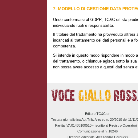
7. MODELLO DI GESTIONE DATA PROTE
Onde conformarsi al GDPR, TC&C srl sta predis
individuando ruoli e responsabilità.
Il titolare del trattamento ha provveduto altresì a
incaricati al trattamento dei dati personali e a fo
competenza.
Si intende in questo modo rispondere in modo ad
del trattamento, o chiunque agisca sotto la sua au
non possa avere accesso a questi dati senza es
Editore TC&C srl
Testata giornalistica Aut.Trib. Arezzo n. 20/2010 del 11/11
Partita IVA 01488100510 -
Iscritto al Registro Operatori 
Comunicazione al n. 18246
Direttore editoriale: Alessandro Carducci