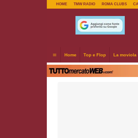
HOME
TMW RADIO
ROMA CLUBS
C
Home
Top e Flop
La moviola