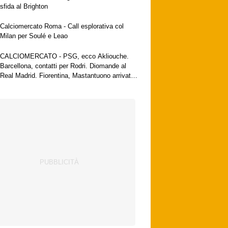
sfida al Brighton
Calciomercato Roma - Call esplorativa col
Milan per Soulé e Leao
CALCIOMERCATO - PSG, ecco Akliouche.
Barcellona, contatti per Rodri. Diomande al
Real Madrid. Fiorentina, Mastantuono arrivato
a Firenze. Milan, no al Galatasaray per Leao