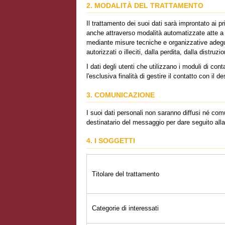
2. MODALITÀ DEL TRATTAMENTO
Il trattamento dei suoi dati sarà improntato ai pr
anche attraverso modalità automatizzate atte a m
mediante misure tecniche e organizzative adegua
autorizzati o illeciti, dalla perdita, dalla distru
I dati degli utenti che utilizzano i moduli di con
l'esclusiva finalità di gestire il contatto con il de
3. COMUNICAZIONE
I suoi dati personali non saranno diffusi né com
destinatario del messaggio per dare seguito alla
4. I SOGGETTI
Titolare del trattamento
Categorie di interessati