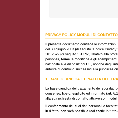
PRIVACY POLICY MODULI DI CONTATTO
Il presente documento contiene le informazioni ri
del 30 giugno 2003 (di seguito "Codice Privacy”) 
2016/679 (di seguito "GDPR”) relativo alla prote
personali, ferme le modifiche e gli adempimenti
nazionale alle disposizioni UE, nonché degli inte
autorità di controllo successivi alla pubblicazio
1. BASE GIURIDICA E FINALITÀ DEL T
La base giuridica del trattamento dei suoi dati p
consenso, libero, esplicito ed informato (art. 6
alla sua richiesta di contatto attraverso i moduli
Il conferimento dei suoi dati personali è facolta
in difetto, non sarà possibile realizzarle in tutto 