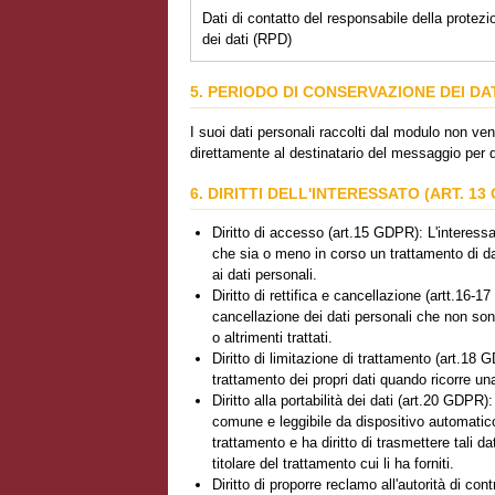
Dati di contatto del responsabile della protezi
dei dati (RPD)
5. PERIODO DI CONSERVAZIONE DEI DA
I suoi dati personali raccolti dal modulo non ven
direttamente al destinatario del messaggio per d
6. DIRITTI DELL'INTERESSATO (ART. 13
Diritto di accesso (art.15 GDPR): L'interessat
che sia o meno in corso un trattamento di dat
ai dati personali.
Diritto di rettifica e cancellazione (artt.16-17
cancellazione dei dati personali che non sono 
o altrimenti trattati.
Diritto di limitazione di trattamento (art.18 G
trattamento dei propri dati quando ricorre una
Diritto alla portabilità dei dati (art.20 GDPR):
comune e leggibile da dispositivo automatico i
trattamento e ha diritto di trasmettere tali d
titolare del trattamento cui li ha forniti.
Diritto di proporre reclamo all'autorità di con