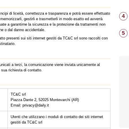
incipi di liceità, correttezza e trasparenza e potrà essere effettuato
4
emorizzarli, gestirli e trasmetterli in modo esatto ed avverrà
te a garantirne la sicurezza e la protezione da trattamenti non
zione o dal danno accidentale.
5
tatto presenti sui siti internet gestiti da TC&C srl sono raccolti con
stinatario.
unicati a terzi, la comunicazione viene inviata unicamente al
 sua richiesta di contatto.
TC&C srl
Piazza Dante 2, 52025 Montevarchi (AR)
Email: privacy@daily.it
Utenti che utilizzano i moduli di contatto dei siti internet
gestiti da TC&C srl