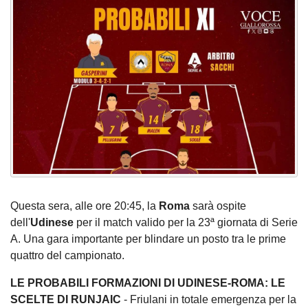
Questa sera, alle ore 20:45, la
Roma
sarà ospite
dell'
Udinese
per il match valido per la 23ª giornata di Serie
A. Una gara importante per blindare un posto tra le prime
quattro del campionato.
LE PROBABILI FORMAZIONI DI UDINESE-ROMA: LE
SCELTE DI RUNJAIC
- Friulani in totale emergenza per la