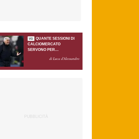
QUANTE SESSIONI DI
VG
CALCIOMERCATO
SERVONO PER
ACCONTENTARE
di Luca d'Alessandro
GASPERINI?