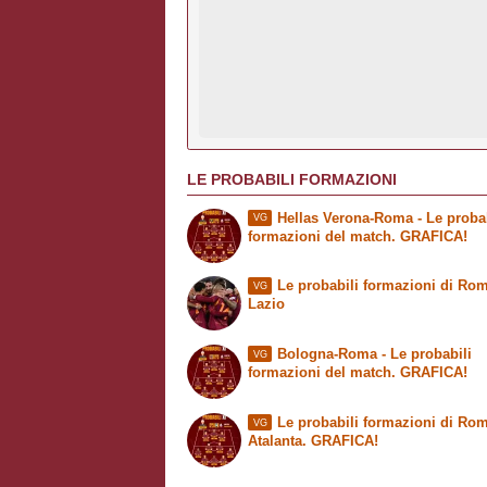
LE PROBABILI FORMAZIONI
Hellas Verona-Roma - Le probab
VG
formazioni del match. GRAFICA!
Le probabili formazioni di Rom
VG
Lazio
Bologna-Roma - Le probabili
VG
formazioni del match. GRAFICA!
Le probabili formazioni di Rom
VG
Atalanta. GRAFICA!