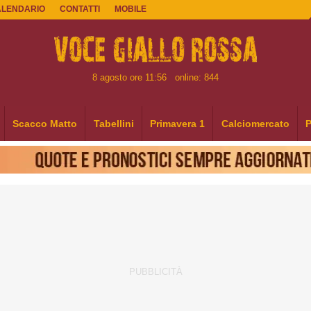
ALENDARIO
CONTATTI
MOBILE
8 agosto ore 11:56
online: 844
Scacco Matto
Tabellini
Primavera 1
Calciomercato
P