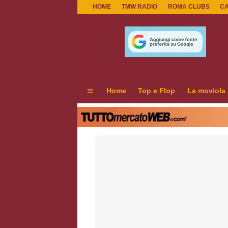
HOME
TMW RADIO
ROMA CLUBS
C
Home
Top e Flop
La moviola