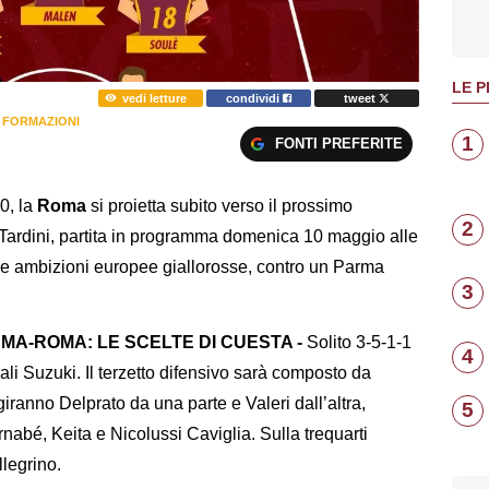
LE P
vedi letture
condividi
tweet
I FORMAZIONI
1
FONTI PREFERITE
-0, la
Roma
si proietta subito verso il prossimo
2
Tardini, partita in programma domenica 10 maggio alle
lle ambizioni europee giallorosse, contro un Parma
3
RMA-ROMA: LE SCELTE DI CUESTA -
Solito 3-5-1-1
4
ali Suzuki. Il terzetto difensivo sarà composto da
giranno Delprato da una parte e Valeri dall’altra,
5
abé, Keita e Nicolussi Caviglia. Sulla trequarti
llegrino.