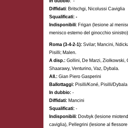
In dubbio
: -
Diffidati
: Britschgi, Nicolussi Caviglia
Squalificati: -
Indisponibili
: Frigan (lesione al menis
menisco esterno del ginocchio sinistro
Roma (3-4-2-1):
Svilar; Mancini, Ndic
Pisilli; Malen.
A disp.:
Gollini, De Marzi, Ziolkowski, 
Shaarawy, Venturino, Vaz, Dybala.
All.:
Gian Piero Gasperini
Ballottaggi:
Pisilli/Koné, Pisilli/Dybala
In dubbio:
-
Diffidati:
Mancini
Squalificati:
-
Indisponibili
: Dovbyk (lesione miotend
caviglia), Pellegrini (lesione al flesso