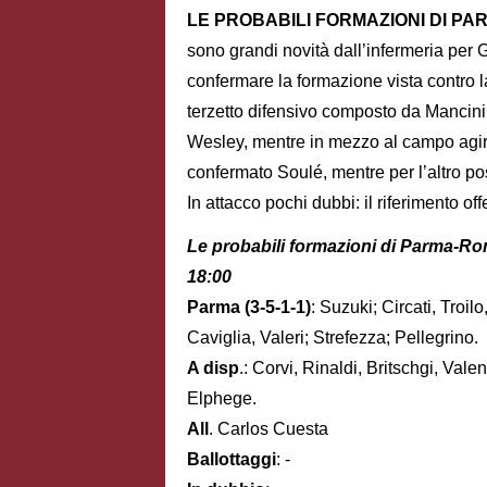
LE PROBABILI FORMAZIONI DI PAR
sono grandi novità dall’infermeria per
confermare la formazione vista contro la 
terzetto difensivo composto da Mancini
Wesley, mentre in mezzo al campo agir
confermato Soulé, mentre per l’altro pos
In attacco pochi dubbi: il riferimento o
Le probabili formazioni di Parma-R
18:00
Parma (3-5-1-1)
: Suzuki; Circati, Troi
Caviglia, Valeri; Strefezza; Pellegrino.
A disp
.: Corvi, Rinaldi, Britschgi, Val
Elphege.
All
. Carlos Cuesta
Ballottaggi
: -