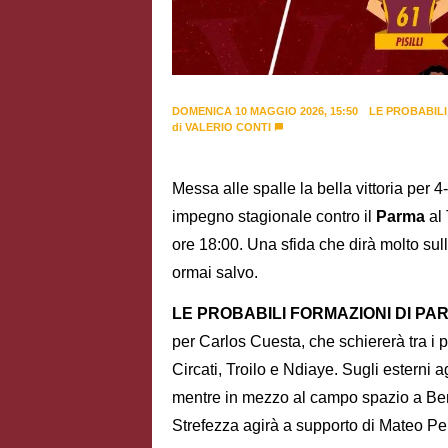
DOMENICA 10 MAGGIO 2026, 15:50
LE PROBABIL
di
VALERIO CONTI
Messa alle spalle la bella vittoria per 4
impegno stagionale contro il
Parma
al 
ore 18:00. Una sfida che dirà molto su
ormai salvo.
LE PROBABILI FORMAZIONI DI PA
per Carlos Cuesta, che schiererà tra i p
Circati, Troilo e Ndiaye. Sugli esterni a
mentre in mezzo al campo spazio a Bern
Strefezza agirà a supporto di Mateo Pe