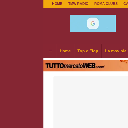
HOME
TMW RADIO
ROMA CLUBS
C
Home
Top e Flop
La moviola