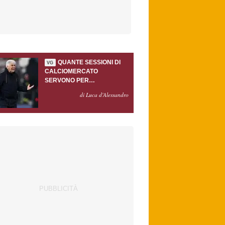
QUANTE SESSIONI DI
VG
CALCIOMERCATO
SERVONO PER
ACCONTENTARE
di Luca d'Alessandro
GASPERINI?