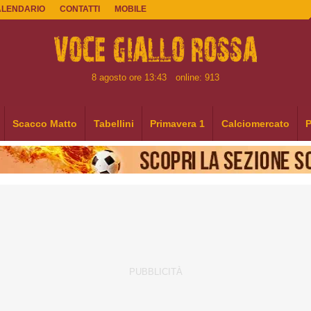
ALENDARIO
CONTATTI
MOBILE
8 agosto ore 13:43
online: 913
Scacco Matto
Tabellini
Primavera 1
Calciomercato
P