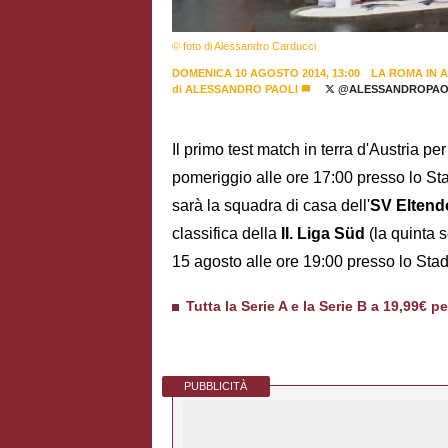
© foto di Alessandro Carducci
DOMENICA 10 AGOSTO 2014, 13:00
LA ROMA IN 
di
ALESSANDRO PAOLI
@ALESSANDROPAO
Il primo test match in terra d'Austria per
pomeriggio alle ore 17:00 presso lo Sta
sarà la squadra di casa dell'
SV Eltend
classifica della
II. Liga Süd
(la quinta 
15 agosto alle ore 19:00 presso lo Stad
Tutta la Serie A e la Serie B a 19,99€ p
PUBBLICITÀ