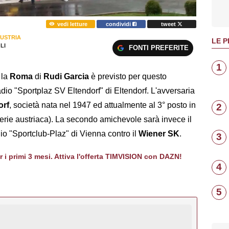
vedi letture
condividi
tweet
AUSTRIA
LE P
LI
FONTI PREFERITE
1
 la
Roma
di
Rudi Garcia
è previsto per questo
dio "Sportplaz SV Eltendorf" di Eltendorf. L'avversaria
orf
, società nata nel 1947 ed attualmente al 3° posto in
2
serie austriaca). La secondo amichevole sarà invece il
io "Sportclub-Plaz" di Vienna contro il
Wiener SK
.
3
er i primi 3 mesi. Attiva l'offerta TIMVISION con DAZN!
4
5