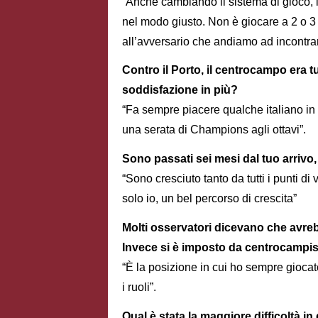
“Anche cambiando il sistema di gioco, i
nel modo giusto. Non è giocare a 2 o 3 c
all’avversario che andiamo ad incontrar
Contro il Porto, il centrocampo era tu
soddisfazione in più?
“Fa sempre piacere qualche italiano in 
una serata di Champions agli ottavi”.
Sono passati sei mesi dal tuo arrivo
“Sono cresciuto tanto da tutti i punti di
solo io, un bel percorso di crescita”
Molti osservatori dicevano che avrebb
Invece si è imposto da centrocampist
“È la posizione in cui ho sempre gioca
i ruoli”.
Qual è stata la maggiore difficoltà 