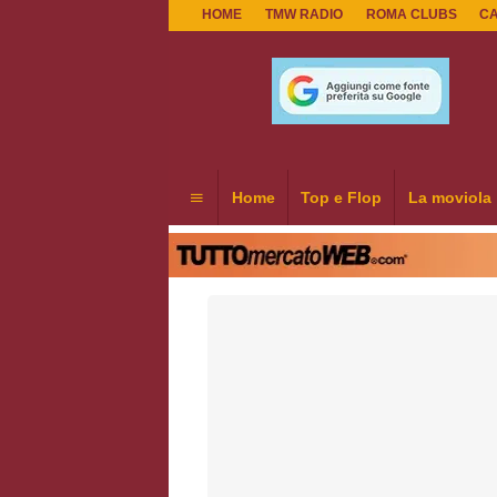
HOME
TMW RADIO
ROMA CLUBS
C
Home
Top e Flop
La moviola