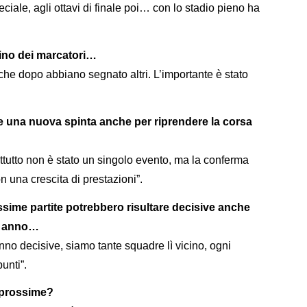
ale, agli ottavi di finale poi… con lo stadio pieno ha
llino dei marcatori…
che dopo abbiano segnato altri. L’importante è stato
e una nuova spinta anche per riprendere la corsa
attutto non è stato un singolo evento, ma la conferma
 una crescita di prestazioni”.
ossime partite potrebbero risultare decisive anche
o anno…
nno decisive, siamo tante squadre lì vicino, ogni
unti”.
e prossime?