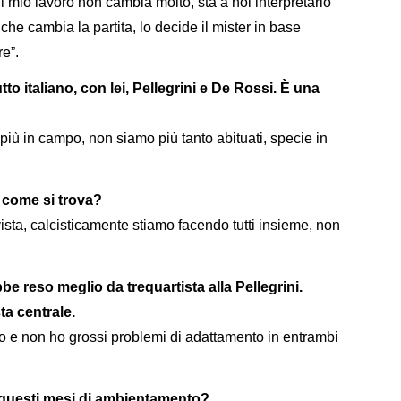
l mio lavoro non cambia molto, sta a noi interpretarlo
he cambia la partita, lo decide il mister in base
e”.
tto italiano, con lei, Pellegrini e De Rossi. È una
più in campo, non siamo più tanto abituati, specie in
, come si trova?
 vista, calcisticamente stiamo facendo tutti insieme, non
e reso meglio da trequartista alla Pellegrini.
a centrale.
to e non ho grossi problemi di adattamento in entrambi
in questi mesi di ambientamento?