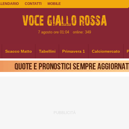
ALENDARIO
CONTATTI
MOBILE
7 agosto ore 01:04
online: 349
Scacco Matto
Tabellini
Primavera 1
Calciomercato
P