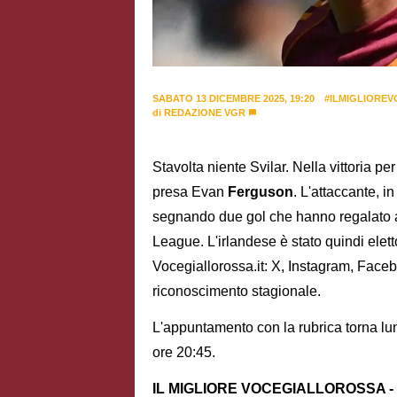
SABATO 13 DICEMBRE 2025, 19:20
#ILMIGLIOREV
di
REDAZIONE VGR
Stavolta niente Svilar. Nella vittoria pe
presa Evan
Ferguson
. L'attaccante, in
segnando due gol che hanno regalato 
League. L'irlandese è stato quindi elett
Vocegiallorossa.it: X, Instagram, Faceb
riconoscimento stagionale.
L'appuntamento con la rubrica torna 
ore 20:45.
IL MIGLIORE VOCEGIALLOROSSA - 