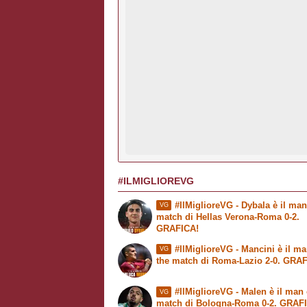
#ILMIGLIOREVG
#IlMiglioreVG - Dybala è il man
VG
match di Hellas Verona-Roma 0-2.
GRAFICA!
#IlMiglioreVG - Mancini è il ma
VG
the match di Roma-Lazio 2-0. GRA
#IlMiglioreVG - Malen è il man 
VG
match di Bologna-Roma 0-2. GRAF