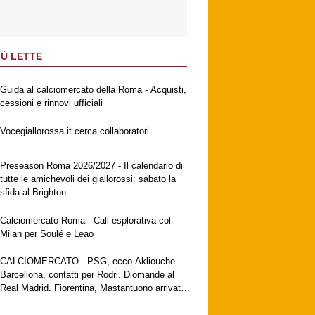
IÙ LETTE
Guida al calciomercato della Roma - Acquisti,
cessioni e rinnovi ufficiali
Vocegiallorossa.it cerca collaboratori
Preseason Roma 2026/2027 - Il calendario di
tutte le amichevoli dei giallorossi: sabato la
sfida al Brighton
Calciomercato Roma - Call esplorativa col
Milan per Soulé e Leao
CALCIOMERCATO - PSG, ecco Akliouche.
Barcellona, contatti per Rodri. Diomande al
Real Madrid. Fiorentina, Mastantuono arrivato
a Firenze. Milan, no al Galatasaray per Leao