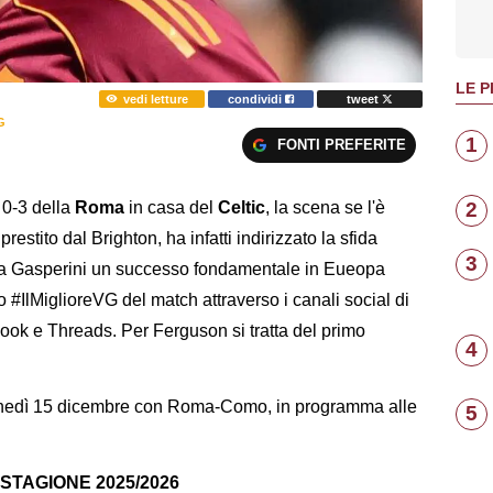
LE P
vedi letture
condividi
tweet
G
1
FONTI PREFERITE
2
r 0-3 della
Roma
in casa del
Celtic
, la scena se l'è
 prestito dal Brighton, ha infatti indirizzato la sfida
3
a Gasperini un successo fondamentale in Eueopa
o #IlMiglioreVG del match attraverso i canali social di
ook e Threads. Per Ferguson si tratta del primo
4
lunedì 15 dicembre con Roma-Como, in programma alle
5
STAGIONE 2025/2026