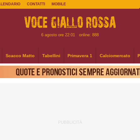
ALENDARIO
CONTATTI
MOBILE
6 agosto ore 22:01
online: 888
Scacco Matto
Tabellini
Primavera 1
Calciomercato
P