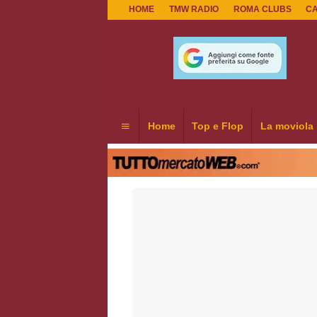
HOME
TMW RADIO
ROMA CLUBS
C
Home
Top e Flop
La moviola