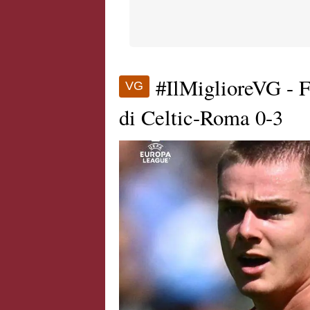
#IlMiglioreVG - F
VG
di Celtic-Roma 0-3