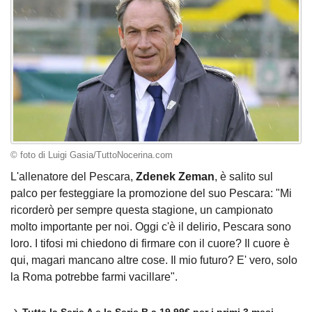
© foto di Luigi Gasia/TuttoNocerina.com
L'allenatore del Pescara,
Zdenek Zeman
, è salito sul
palco per festeggiare la promozione del suo Pescara: "Mi
ricorderò per sempre questa stagione, un campionato
molto importante per noi. Oggi c'è il delirio, Pescara sono
loro. I tifosi mi chiedono di firmare con il cuore? Il cuore è
qui, magari mancano altre cose. Il mio futuro? E' vero, solo
la Roma potrebbe farmi vacillare".
Tutta la Serie A e la Serie B a 19,99€ per i primi 3 mesi.