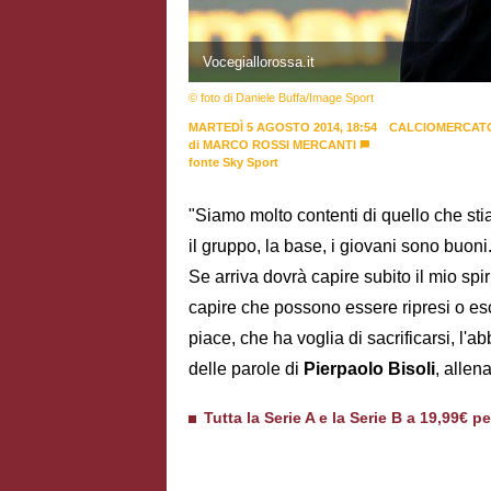
Vocegiallorossa.it
© foto di Daniele Buffa/Image Sport
MARTEDÌ 5 AGOSTO 2014, 18:54
CALCIOMERCAT
di
MARCO ROSSI MERCANTI
fonte Sky Sport
"Siamo molto contenti di quello che sti
il gruppo, la base, i giovani sono buoni
Se arriva dovrà capire subito il mio spir
capire che possono essere ripresi o es
piace, che ha voglia di sacrificarsi, l'
delle parole di
Pierpaolo Bisoli
, allen
Tutta la Serie A e la Serie B a 19,99€ p