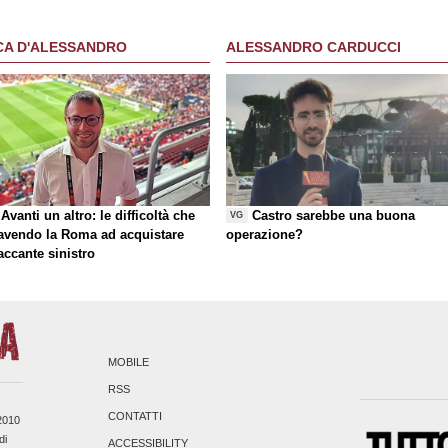
CA D'ALESSANDRO
ALESSANDRO CARDUCCI
Avanti un altro: le difficoltà che
Castro sarebbe una buona
VG
 avendo la Roma ad acquistare
operazione?
taccante sinistro
MOBILE
RSS
CONTATTI
/2010
di
ACCESSIBILITY