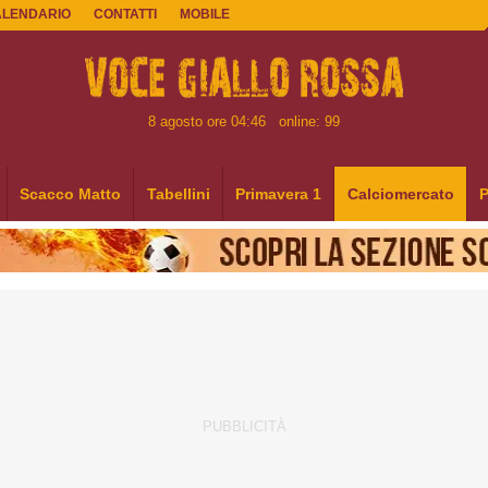
ALENDARIO
CONTATTI
MOBILE
8 agosto ore 04:46
online: 99
Scacco Matto
Tabellini
Primavera 1
Calciomercato
P