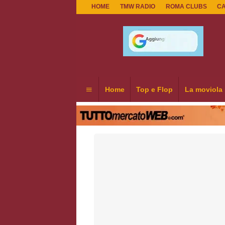
HOME
TMW RADIO
ROMA CLUBS
C
Home
Top e Flop
La moviola