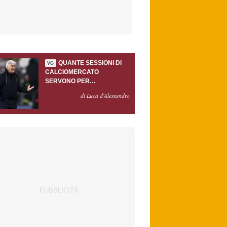
QUANTE SESSIONI DI
VG
CALCIOMERCATO
SERVONO PER
ACCONTENTARE
di Luca d'Alessandro
GASPERINI?