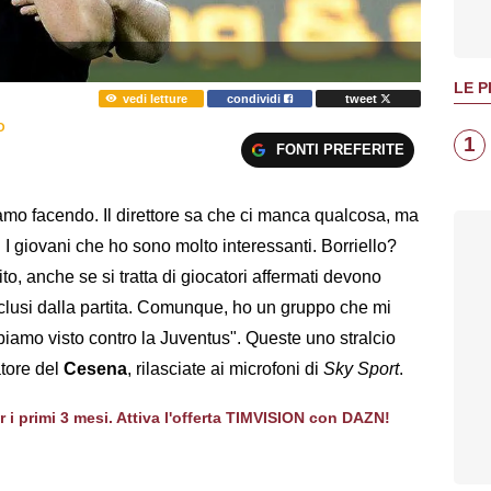
LE P
vedi letture
condividi
tweet
O
1
FONTI PREFERITE
amo facendo. Il direttore sa che ci manca qualcosa, ma
. I giovani che ho sono molto interessanti. Borriello?
ito, anche se si tratta di giocatori affermati devono
clusi dalla partita. Comunque, ho un gruppo che mi
abbiamo visto contro la Juventus". Queste uno stralcio
atore del
Cesena
, rilasciate ai microfoni di
Sky Sport
.
er i primi 3 mesi. Attiva l'offerta TIMVISION con DAZN!