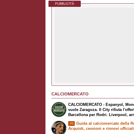
PUBBLICITÀ
CALCIOMERCATO
CALCIOMERCATO - Espanyol, Mon
vuole Zaragoza. Il City rifiuta l'offer
Barcellona per Rodri. Liverpool, ar
Barcola
Guida al calciomercato della 
VG
Acquisti, cessioni e rinnovi ufficial