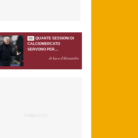
QUANTE SESSIONI DI
VG
CALCIOMERCATO
SERVONO PER
ACCONTENTARE
di Luca d'Alessandro
GASPERINI?