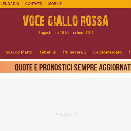
ALENDARIO
CONTATTI
MOBILE
9 agosto ore 16:53
online: 1104
Scacco Matto
Tabellini
Primavera 1
Calciomercato
P