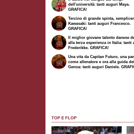
dell'università: tanti auguri Maya.
GRAFICA!
Terzino di grande spinta, semplic
Kawasaki
: tanti auguri Francesco.
GRAFICA!
Il miglior giovane talento danese d
alla terza esperienza in Italia: tanti
Frederikke. GRAFICA!
Una vita da Capitan Futuro, una par
come allenatore e ora alla guida de
Genoa: tanti auguri Daniele. GRAF
TOP E FLOP