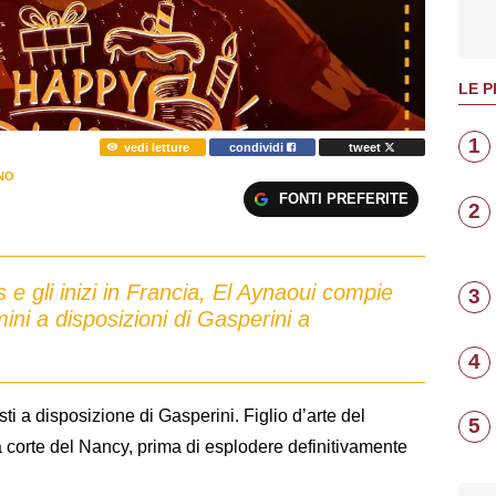
LE P
1
vedi letture
condividi
tweet
NO
FONTI PREFERITE
2
s e gli inizi in Francia, El Aynaoui compie
3
ini a disposizioni di Gasperini a
4
ti a disposizione di Gasperini. Figlio d’arte del
5
la corte del Nancy, prima di esplodere definitivamente