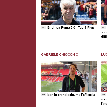
Brighton-Roma 3-0 -
Top & Flop
VG
VG
soci
diff
che
GABRIELE CHIOCCHIO
LU
Non la cronologia, ma l'efficacia
VG
VG
sta
l'at