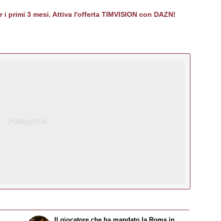
er i primi 3 mesi. Attiva l'offerta TIMVISION con DAZN!
Il giocatore che ha mandato la Roma in