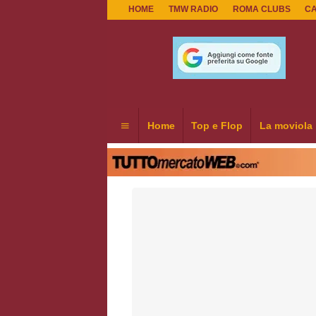
HOME
TMW RADIO
ROMA CLUBS
C
Home
Top e Flop
La moviola