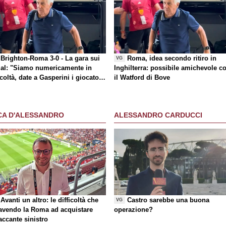
Brighton-Roma 3-0 - La gara sui
Roma, idea secondo ritiro in
VG
al
: "Siamo numericamente in
Inghilterra: possibile amichevole c
icoltà, date a Gasperini i giocatori
il Watford di Bove
 chiede"
CA D'ALESSANDRO
ALESSANDRO CARDUCCI
Avanti un altro: le difficoltà che
Castro sarebbe una buona
VG
 avendo la Roma ad acquistare
operazione?
taccante sinistro