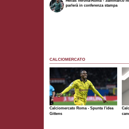
Hellas Verona-Roma - Sammarco n
parlerà in conferenza stampa
CALCIOMERCATO
Calciomercato Roma - Spunta l'idea
Cal
Gittens
can