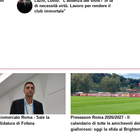
on
Lazio, Lotito: "L'assenza dei tifosi? Si fa
di necessità virtù. Lavoro per rendere il
club immortale"
ciomercato Roma - Sale la
Preseason Roma 2026/2027 - Il
didatura di Fofana
calendario di tutte le amichevoli dei
giallorossi: oggi la sfida al Brighto