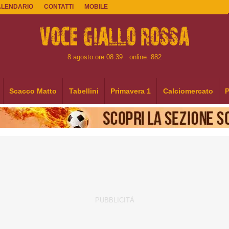
ALENDARIO
CONTATTI
MOBILE
8 agosto ore 08:39
online: 882
Scacco Matto
Tabellini
Primavera 1
Calciomercato
P