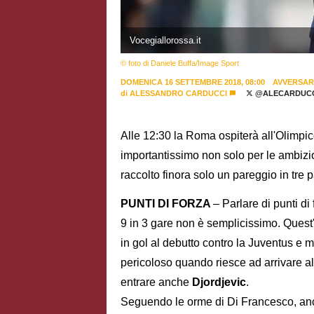
Vocegiallorossa.it
© foto di Daniele Buffa/Image Sport
DOMENICA 16 SETTEMBRE 2018, 08:00
AVVERSAR
di
ALESSANDRO CARDUCCI
@ALECARDUCC
Alle 12:30 la Roma ospiterà all'Olimpi
importantissimo non solo per le ambizi
raccolto finora solo un pareggio in tre pa
PUNTI DI FORZA
– Parlare di punti d
9 in 3 gare non è semplicissimo. Quest
in gol al debutto contro la Juventus e mo
pericoloso quando riesce ad arrivare al
entrare anche
Djordjevic
.
Seguendo le orme di Di Francesco, anch