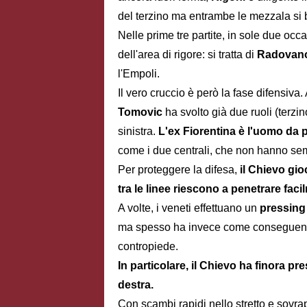
del terzino ma entrambe le mezzala si 
Nelle prime tre partite, in sole due occa
dell'area di rigore: si tratta di
Radovan
l'Empoli.
Il vero cruccio è però la fase difensiva
Tomovic
ha svolto già due ruoli (terz
sinistra.
L'ex Fiorentina è l'uomo da 
come i due centrali, che non hanno sem
Per proteggere la difesa,
il Chievo gio
tra le linee riescono a penetrare fac
A volte, i veneti effettuano un
pressin
ma spesso ha invece come conseguenza qu
contropiede.
In particolare, il Chievo ha finora pre
destra.
Con scambi rapidi nello stretto e sovrap