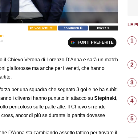
LE P
vedi letture
condividi
tweet
IO
1
I
FONTI PREFERITE
co il Chievo Verona di Lorenzo D'Anna e sarà un match
2
oni giallorosse ma anche per i veneti, che hanno
rtite.
3
i forza per una squadra che segnato 3 gol e ne ha subìti
'anno i clivensi hanno puntato in attacco su
Stepinski
,
4
lto pericoloso sulle palle alte. Il Chievo si rende
 cross, ancor di più se durante la partita dovesse
5
e D'Anna sta cambiando assetto tattico per trovare il