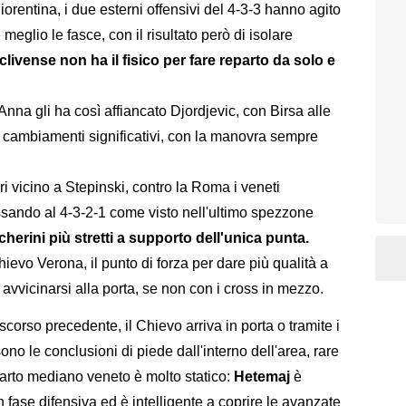
iorentina, i due esterni offensivi del 4-3-3 hanno agito
meglio le fasce, con il risultato però di isolare
clivense non ha il fisico per fare reparto da solo e
'Anna gli ha così affiancato Djordjevic, con Birsa alle
a cambiamenti significativi, con la manovra sempre
ori vicino a Stepinski, contro la Roma i veneti
ando al 4-3-2-1 come visto nell'ultimo spezzone
herini più stretti a supporto dell'unica punta.
ievo Verona, il punto di forza per dare più qualità a
avvicinarsi alla porta, se non con i cross in mezzo.
scorso precedente, il Chievo arriva in porta o tramite i
sono le conclusioni di piede dall'interno dell'area, rare
parto mediano veneto è molto statico:
Hetemaj
è
in fase difensiva ed è intelligente a coprire le avanzate