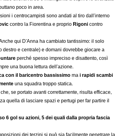
buttano poco in area.
sioni i centrocampisti sono andati al tiro dall'interno
ovic
contro la Fiorentina e proprio
Rigoni
contro
. Anche qui D'Anna ha cambiato tantissimo: il solo
ino destro e centrale) e domani dovrebbe giocare a
puntare
perché spesso impreciso e disattento, così
pre una buona lettura dell'azione.
ca con il baricentro bassissimo
ma
i rapidi scambi
ilmente
una squadra troppo statica.
g
che, se portato avanti correttamente, risulta efficace,
ella di lasciare spazi e pertugi per far partire il
so 6 gol su azioni, 5 dei quali dalla propria fascia
posizioni dei terzini si può sia facilmente penetrare la