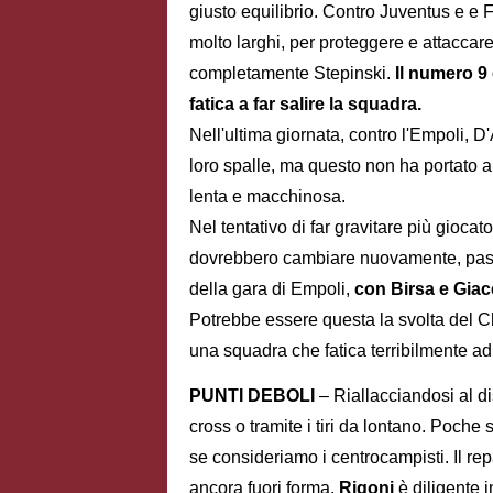
giusto equilibrio. Contro Juventus e e F
molto larghi, per proteggere e attaccare 
completamente Stepinski.
Il numero 9 
fatica a far salire la squadra.
Nell'ultima giornata, contro l'Empoli, D
loro spalle, ma questo non ha portato 
lenta e macchinosa.
Nel tentativo di far gravitare più giocat
dovrebbero cambiare nuovamente, pass
della gara di Empoli,
con Birsa e Giacc
Potrebbe essere questa la svolta del Ch
una squadra che fatica terribilmente ad 
PUNTI DEBOLI
– Riallacciandosi al di
cross o tramite i tiri da lontano. Poche 
se consideriamo i centrocampisti. Il re
ancora fuori forma,
Rigoni
è diligente 