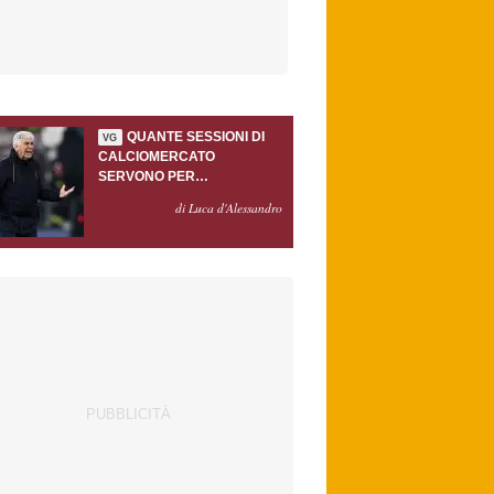
QUANTE SESSIONI DI
VG
CALCIOMERCATO
SERVONO PER
ACCONTENTARE
di Luca d'Alessandro
GASPERINI?