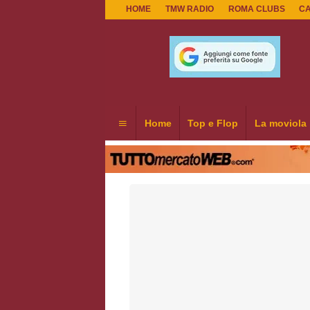
HOME
TMW RADIO
ROMA CLUBS
C
Home
Top e Flop
La moviola