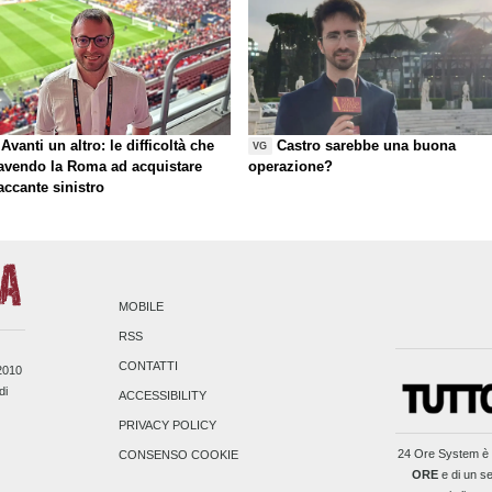
Avanti un altro: le difficoltà che
Castro sarebbe una buona
VG
 avendo la Roma ad acquistare
operazione?
taccante sinistro
MOBILE
RSS
CONTATTI
/2010
di
ACCESSIBILITY
PRIVACY POLICY
24 Ore System
è 
CONSENSO COOKIE
ORE
e di un se