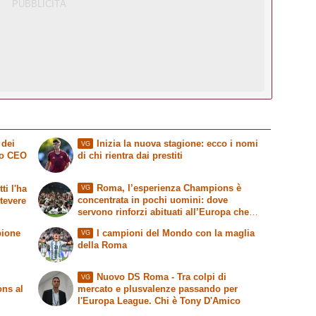
 dei
Inizia la nuova stagione: ecco i nomi
VG
vo CEO
di chi rientra dai prestiti
Roma, l’esperienza Champions è
ti l'ha
VG
concentrata in pochi uomini: dove
stevere
servono rinforzi abituati all’Europa che
conta
pione
I campioni del Mondo con la maglia
VG
della Roma
Nuovo DS Roma - Tra colpi di
VG
ons al
mercato e plusvalenze passando per
l'Europa League. Chi è Tony D'Amico