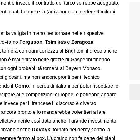
mentre invece il contratto del turco verrebbe adeguato,
genti qualche mese fa (arrivarono a chiedere 4 milioni
on la valigia in mano per tornare nelle rispettive
 troviamo
Ferguson
,
Tsimikas
e
Zaragoza
.
, tornerà con ogni certezza al Brighton, il greco anche
non è mai entrato nelle grazie di Gasperini finendo
con ogni probabilità tornerà al Bayern Monaco.
i giovani, ma non ancora pronti per il tecnico
endo il
Como
, in cerca di italiani per poter rispettare le
tecipare alle competizioni europee, e potrebbe andare
e invece per il francese il discorso è diverso.
o ancora pronto e lo manderebbe volentieri a fare
effettivamente così dato anche il grande investimento
ta rimane anche
Dovbyk
, tornato nel derby contro la
empre fermo ai box. L’ucraino non fa parte dei piani