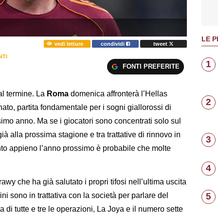
LE P
vedi letture
condividi
tweet
NTI
1
FONTI PREFERITE
l termine. La
Roma
domenica affronterà l’Hellas
2
ato, partita fondamentale per i sogni giallorossi di
simo anno. Ma se i giocatori sono concentrati solo sul
già alla prossima stagione e tra trattative di rinnovo in
3
nto appieno l’anno prossimo è probabile che molte
4
y che ha già salutato i propri tifosi nell’ultima uscita
5
ni sono in trattativa con la società per parlare del
a di tutte e tre le operazioni, La Joya e il numero sette