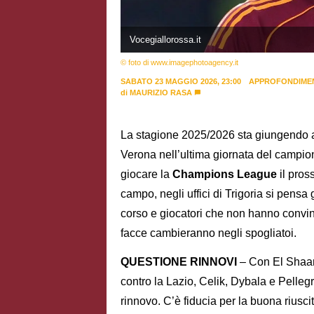
Vocegiallorossa.it
© foto di www.imagephotoagency.it
SABATO 23 MAGGIO 2026, 23:00
APPROFONDIME
di
MAURIZIO RASA
La stagione 2025/2026 sta giungendo a
Verona nell’ultima giornata del campion
giocare la
Champions League
il pros
campo, negli uffici di Trigoria si pensa 
corso e giocatori che non hanno convi
facce cambieranno negli spogliatoi.
QUESTIONE RINNOVI
– Con El Shaaraw
contro la Lazio, Celik, Dybala e Pellegri
rinnovo. C’è fiducia per la buona riuscit