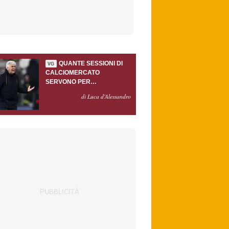
QUANTE SESSIONI DI
VG
CALCIOMERCATO
SERVONO PER
ACCONTENTARE
di Luca d'Alessandro
GASPERINI?