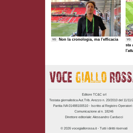
Non la cronologia, ma l'efficacia
VG
VG
sta
l'at
Editore TC&C srl
Testata giornalistica Aut.Trib. Arezzo n. 20/2010 del 11/11
Partita IVA 01488100510 -
Iscritto al Registro Operatori 
Comunicazione al n. 18246
Direttore editoriale: Alessandro Carducci
© 2026 vocegiallorossa.it - Tutti i diritti riservati