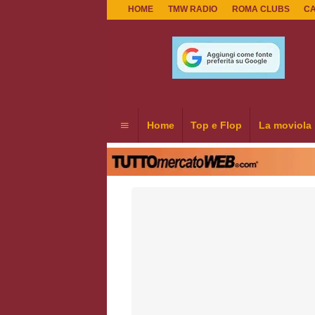
HOME
TMW RADIO
ROMA CLUBS
C
Home
Top e Flop
La moviola