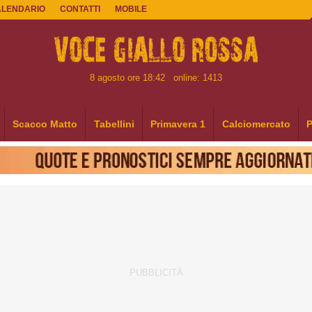
ALENDARIO
CONTATTI
MOBILE
8 agosto ore 18:42
online: 1413
Scacco Matto
Tabellini
Primavera 1
Calciomercato
P