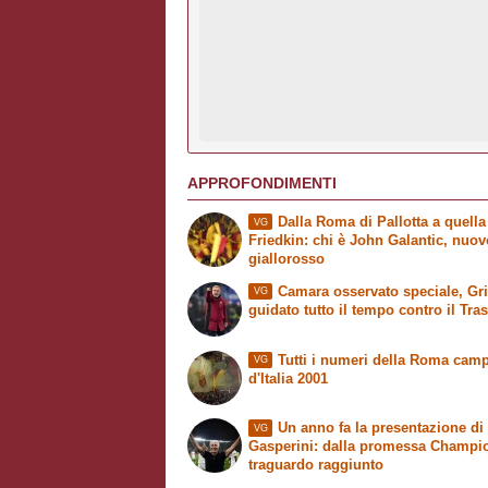
APPROFONDIMENTI
Dalla Roma di Pallotta a quella
VG
Friedkin: chi è John Galantic, nuo
giallorosso
Camara osservato speciale, Grit
VG
guidato tutto il tempo contro il Tra
Tutti i numeri della Roma cam
VG
d'Italia 2001
Un anno fa la presentazione di
VG
Gasperini: dalla promessa Champi
traguardo raggiunto