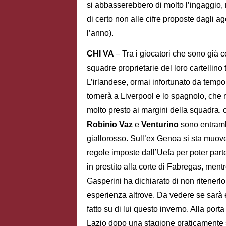
si abbasserebbero di molto l’ingaggio, 
di certo non alle cifre proposte dagli a
l’anno).
CHI VA
– Tra i giocatori che sono già c
squadre proprietarie del loro cartellino
L’irlandese, ormai infortunato da tempo
tornerà a Liverpool e lo spagnolo, che 
molto presto ai margini della squadra, 
Robinio Vaz
e
Venturino
sono entramb
giallorosso. Sull’ex Genoa si sta muov
regole imposte dall’Uefa per poter par
in prestito alla corte di Fabregas, mentr
Gasperini ha dichiarato di non ritenerl
esperienza altrove. Da vedere se sarà 
fatto su di lui questo inverno. Alla por
Lazio dopo una stagione praticamente s