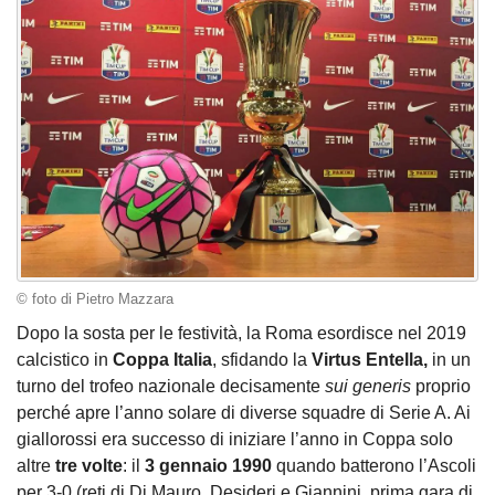
© foto di Pietro Mazzara
Dopo la sosta per le festività, la Roma esordisce nel 2019
calcistico in
Coppa
Italia
, sfidando la
Virtus
Entella,
in un
turno del trofeo nazionale decisamente
sui generis
proprio
perché apre l’anno solare di diverse squadre di Serie A. Ai
giallorossi era successo di iniziare l’anno in Coppa solo
altre
tre volte
: il
3 gennaio 1990
quando batterono l’Ascoli
per 3-0 (reti di Di Mauro, Desideri e Giannini, prima gara di