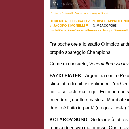
Vocegiallorossa.it
© foto di Antonello Sammarco/Image Sport
DOMENICA 3 FEBBRAIO 2019, 18:40
APPROFONDI
di
JACOPO SIMONELLI
@JACOPO93_
fonte Redazione Vocegiallorossa - Jacopo Simonelli
Tra poche ore allo stadio Olimpico and
proprio spareggio Champions.
Come di consueto,
Vocegiallorossa.it
v
FAZIO-PIATEK
- Argentina contro Polo
sfida fatta di chili e centimetri. L'ex 
tocca si trasforma in gol. Ecco perché s
intenderci, quello rimasto al Mondiale 
duello è finito in parità (un gol a testa
KOLAROV-SUSO
- Si deciderà tutto s
regista difensivo giallorosso. Contro avr