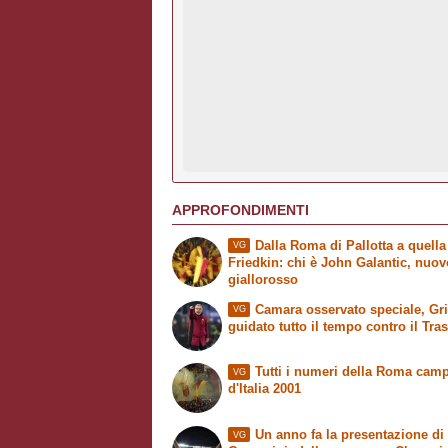
APPROFONDIMENTI
Dalla Roma di Pallotta a quella
VG
Friedkin: chi è John Galantic, nuo
giallorosso
Camara osservato speciale, Grit
VG
guidato tutto il tempo contro il Tra
Tutti i numeri della Roma cam
VG
d'Italia 2001
Un anno fa la presentazione di
VG