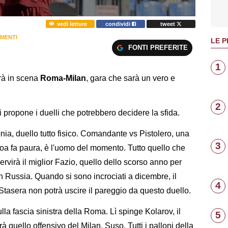
vedi letture
condividi
tweet
MENTI
LE P
FONTI PREFERITE
1
rà in scena
Roma-Milan
, gara che sarà un vero e
2
i propone i duelli che potrebbero decidere la sfida.
nia, duello tutto fisico. Comandante vs Pistolero, una
3
Genoa fa paura, è l'uomo del momento. Tutto quello che
ervirà il miglior Fazio, quello dello scorso anno per
in Russia. Quando si sono incrociati a dicembre, il
4
). Stasera non potrà uscire il pareggio da questo duello.
ulla fascia sinistra della Roma. Lì spinge Kolarov, il
5
à quello offensivo del Milan, Suso. Tutti i palloni della