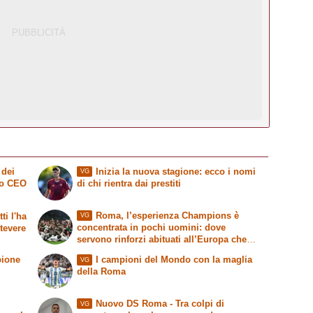
 dei
Inizia la nuova stagione: ecco i nomi
VG
vo CEO
di chi rientra dai prestiti
Roma, l’esperienza Champions è
ti l'ha
VG
concentrata in pochi uomini: dove
stevere
servono rinforzi abituati all’Europa che
conta
pione
I campioni del Mondo con la maglia
VG
della Roma
Nuovo DS Roma - Tra colpi di
VG