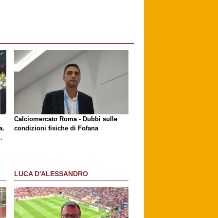
l
Calciomercato Roma - Dubbi sulle
a.
condizioni fisiche di Fofana
LUCA D'ALESSANDRO