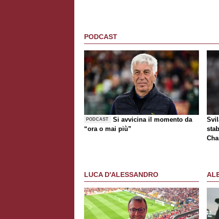
PODCAST
Si avvicina il momento da
Svi
PODCAST
“ora o mai più”
stab
Cha
tur
LUCA D'ALESSANDRO
AL