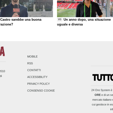
Castro sarebbe una buona
Un anno dopo, una situazione
VG
razione?
uguale e diversa
MOBILE
RSS
CONTATTI
/2010
di
ACCESSIBILITY
PRIVACY POLICY
24 Ore System
è 
CONSENSO COOKIE
ORE
e di un se
mercato italiano 
cui gestisce in es
in