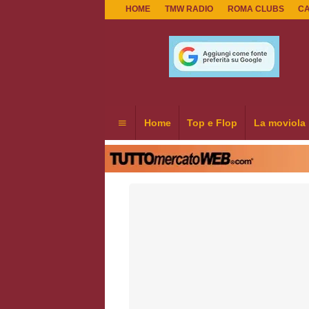
HOME
TMW RADIO
ROMA CLUBS
C
Home
Top e Flop
La moviola