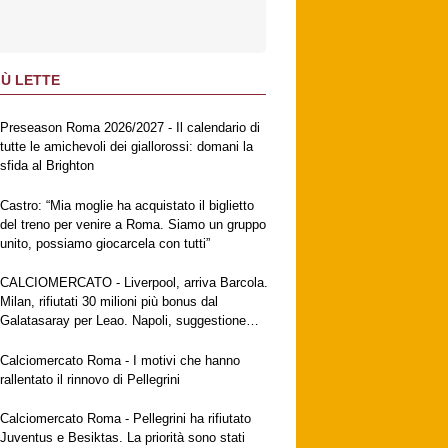
IÙ LETTE
Preseason Roma 2026/2027 - Il calendario di
tutte le amichevoli dei giallorossi: domani la
sfida al Brighton
Castro: “Mia moglie ha acquistato il biglietto
del treno per venire a Roma. Siamo un gruppo
unito, possiamo giocarcela con tutti”
CALCIOMERCATO - Liverpool, arriva Barcola.
Milan, rifiutati 30 milioni più bonus dal
Galatasaray per Leao. Napoli, suggestione
Gabriel Jesus. Fiorentina, a breve l'ufficialità
di Mastantuono
Calciomercato Roma - I motivi che hanno
rallentato il rinnovo di Pellegrini
Calciomercato Roma - Pellegrini ha rifiutato
Juventus e Besiktas. La priorità sono stati