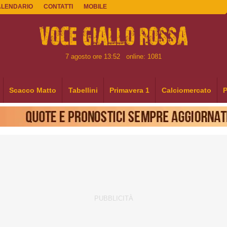
ALENDARIO
CONTATTI
MOBILE
7 agosto ore 13:52
online: 1081
Scacco Matto
Tabellini
Primavera 1
Calciomercato
P