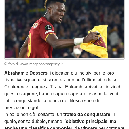
© foto di www.imagephotoagency.it
Abraham
e
Dessers
, i giocatori più incisivi per le loro
rispettive squadre, si scontreranno nell’ultimo atto della
Conference League a Tirana. Entrambi arrivati all’inizio di
questa stagione, hanno saputo superare le aspettative di
tutti, conquistando la fiducia dei tifosi a suon di
prestazioni e gol.
In ballo non c'è "soltanto" un
trofeo
da conquistare
, il
quale, senza dubbio, rimane
l’obiettivo principale
,
ma
anche una
classifica cannonieri da vincere
per coronare