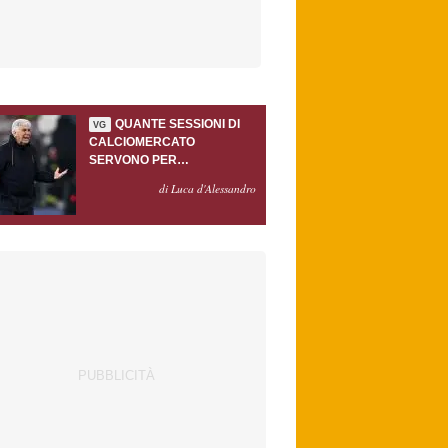
QUANTE SESSIONI DI
VG
CALCIOMERCATO
SERVONO PER
ACCONTENTARE
di Luca d'Alessandro
GASPERINI?