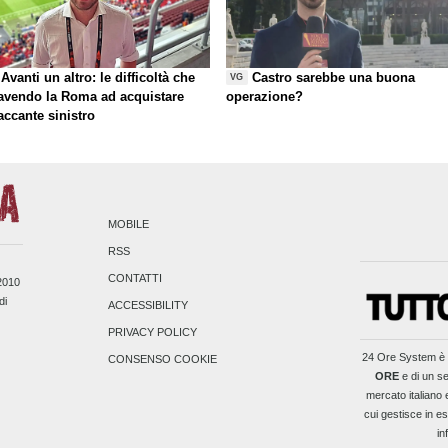
Avanti un altro: le difficoltà che
Castro sarebbe una buona
VG
 avendo la Roma ad acquistare
operazione?
taccante sinistro
MOBILE
RSS
CONTATTI
/2010
di
ACCESSIBILITY
PRIVACY POLICY
24 Ore System
è 
CONSENSO COOKIE
ORE
e di un se
mercato italiano 
cui gestisce in es
in