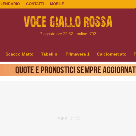
ALENDARIO
CONTATTI
MOBILE
7 agosto ore 22:32
online: 792
Scacco Matto
Tabellini
Primavera 1
Calciomercato
P