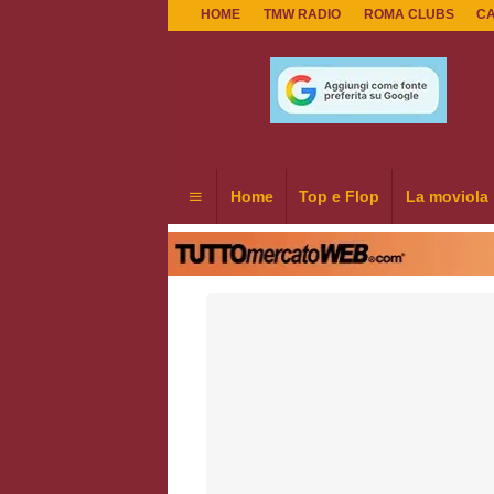
HOME
TMW RADIO
ROMA CLUBS
C
Home
Top e Flop
La moviola