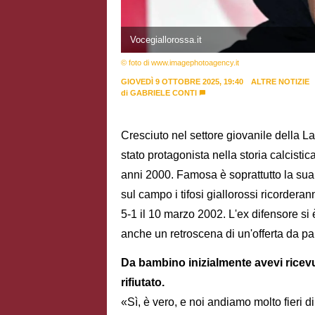
Vocegiallorossa.it
© foto di www.imagephotoagency.it
GIOVEDÌ 9 OTTOBRE 2025, 19:40
ALTRE NOTIZIE
di
GABRIELE CONTI
Cresciuto nel settore giovanile della L
stato protagonista nella storia calcistica
anni 2000. Famosa è soprattutto la sua
sul campo i tifosi giallorossi ricordera
5-1 il 10 marzo 2002. L'ex difensore si 
anche un retroscena di un'offerta da par
Da bambino inizialmente avevi ricev
rifiutato.
«Sì, è vero, e noi andiamo molto fieri 