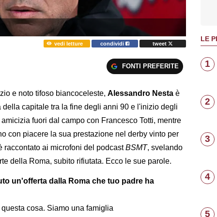
LE P
vedi letture
condividi
tweet
1
FONTI PREFERITE
azio e noto tifoso biancoceleste,
Alessandro Nesta
è
2
 della capitale tra la fine degli anni 90 e l'inizio degli
 amicizia fuori dal campo con Francesco Totti, mentre
nno con piacere la sua prestazione nel derby vinto per
3
è raccontato ai microfoni del podcast
BSMT
, svelando
te della Roma, subito rifiutata. Ecco le sue parole.
4
uto un'offerta dalla Roma che tuo padre ha
di questa cosa. Siamo una famiglia
5