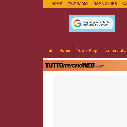
HOME
TMW RADIO
ROMA CLUBS
C
Home
Top e Flop
La moviola