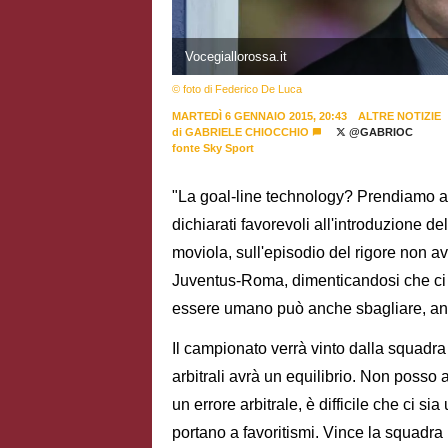
Vocegiallorossa.it
© foto di Federico De Luca
MARTEDÌ 6 GENNAIO 2015, 20:43
ALTRE NOTIZIE
di
GABRIELE CHIOCCHIO
@GABRIOC
fonte Sky Sport
"La goal-line technology? Prendiamo a
dichiarati favorevoli all'introduzione de
moviola, sull'episodio del rigore non a
Juventus-Roma, dimenticandosi che ci so
essere umano può anche sbagliare, anc
Il campionato verrà vinto dalla squadra 
arbitrali avrà un equilibrio. Non posso 
un errore arbitrale, è difficile che ci si
portano a favoritismi. Vince la squadra