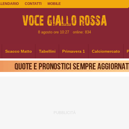
ALENDARIO
CONTATTI
MOBILE
8 agosto ore 10:27
online: 834
Scacco Matto
Tabellini
Primavera 1
Calciomercato
P