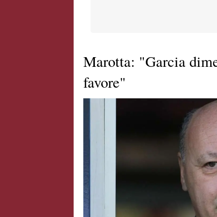
Marotta: "Garcia dimen
favore"