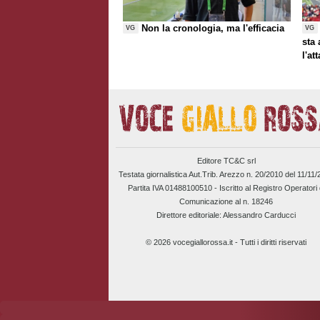
Non la cronologia, ma l'efficacia
VG
VG
sta
l'at
Editore TC&C srl
Testata giornalistica Aut.Trib. Arezzo n. 20/2010 del 11/11
Partita IVA 01488100510 -
Iscritto al Registro Operatori 
Comunicazione al n. 18246
Direttore editoriale: Alessandro Carducci
© 2026 vocegiallorossa.it - Tutti i diritti riservati