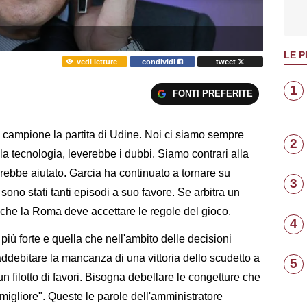
LE P
vedi letture
condividi
tweet
1
FONTI PREFERITE
 campione la partita di Udine. Noi ci siamo sempre
2
lla tecnologia, leverebbe i dubbi. Siamo contrari alla
vrebbe aiutato. Garcia ha continuato a tornare su
3
no stati tanti episodi a suo favore. Se arbitra un
he la Roma deve accettare le regole del gioco.
4
più forte e quella che nell'ambito delle decisioni
addebitare la mancanza di una vittoria dello scudetto a
5
a un filotto di favori. Bisogna debellare le congetture che
 migliore". Queste le parole dell'amministratore