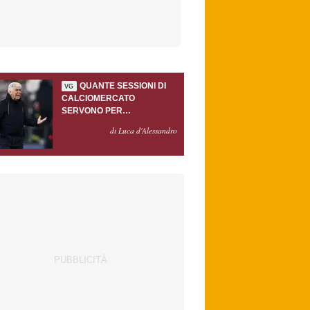
QUANTE SESSIONI DI
VG
CALCIOMERCATO
SERVONO PER
ACCONTENTARE
di Luca d'Alessandro
GASPERINI?