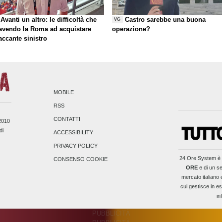
Avanti un altro: le difficoltà che
Castro sarebbe una buona
VG
 avendo la Roma ad acquistare
operazione?
taccante sinistro
MOBILE
RSS
CONTATTI
/2010
di
ACCESSIBILITY
PRIVACY POLICY
24 Ore System
è 
CONSENSO COOKIE
ORE
e di un se
mercato italiano 
cui gestisce in es
in