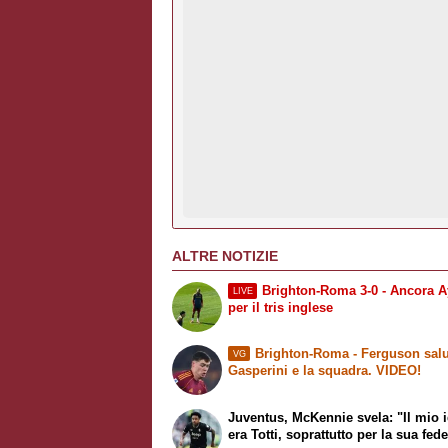
ALTRE NOTIZIE
Brighton-Roma 3-0 - Ancora A
LIVE
per il tris inglese
Brighton-Roma - Ferguson salu
VG
Gasperini e la squadra. VIDEO!
Juventus, McKennie svela: "Il mio 
era Totti, soprattutto per la sua fede