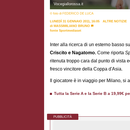
Vocegiallorossa.it
© foto di FEDERICO DE LUCA
LUNEDÌ 31 GENNAIO 2011, 16:05
ALTRE NOTIZIE
di
MASSIMILIANO BRUNO
fonte Sportmediaset
Inter alla ricerca di un esterno basso sul
Criscito e Nagatomo.
Come riporta
Sp
ritenuta troppo cara dal punto di vist
fresco vincitore della Coppa d'Asia.
Il giocatore è in viaggio per Milano, si at
Tutta la Serie A e la Serie B a 19,99€ p
PUBBLICITÀ