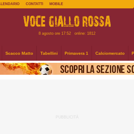
ALENDARIO
CONTATTI
MOBILE
8 agosto ore 17:52
online: 1812
Scacco Matto
Tabellini
Primavera 1
Calciomercato
P