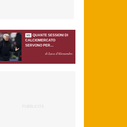
QUANTE SESSIONI DI
VG
CALCIOMERCATO
SERVONO PER
ACCONTENTARE
di Luca d'Alessandro
GASPERINI?