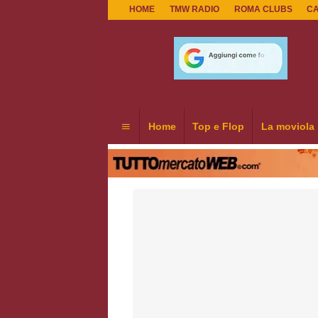
HOME
TMW RADIO
ROMA CLUBS
C
Home
Top e Flop
La moviola