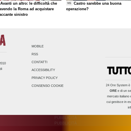
Avanti un altro: le difficoltà che
Castro sarebbe una buona
VG
 avendo la Roma ad acquistare
operazione?
taccante sinistro
MOBILE
RSS
CONTATTI
/2010
di
ACCESSIBILITY
PRIVACY POLICY
24 Ore System
è 
CONSENSO COOKIE
ORE
e di un se
mercato italiano 
cui gestisce in es
in