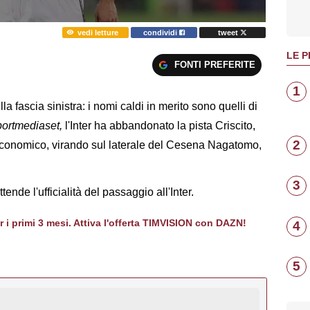
vedi letture
condividi
tweet
LE P
FONTI PREFERITE
1
la fascia sinistra: i nomi caldi in merito sono quelli di
ortmediaset,
l'Inter ha abbandonato la pista Criscito,
2
a economico, virando sul laterale del Cesena Nagatomo,
3
tende l'ufficialità del passaggio all'Inter.
er i primi 3 mesi. Attiva l'offerta TIMVISION con DAZN!
4
5