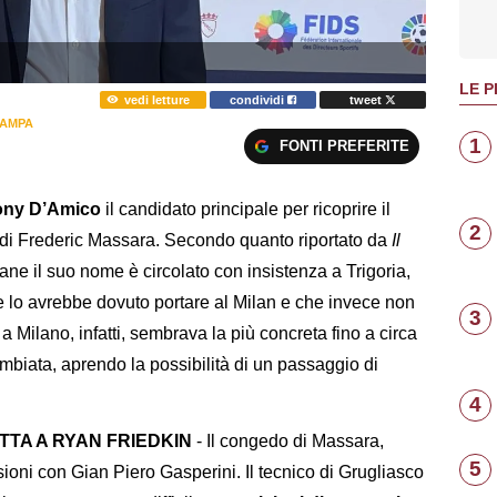
LE P
vedi letture
condividi
tweet
TAMPA
1
FONTI PREFERITE
ony D’Amico
il candidato principale per ricoprire il
2
io di Frederic Massara. Secondo quanto riportato da
Il
mane il suo nome è circolato con insistenza a Trigoria,
che lo avrebbe dovuto portare al Milan e che invece non
3
a Milano, infatti, sembrava la più concreta fino a circa
mbiata, aprendo la possibilità di un passaggio di
4
TTA A RYAN FRIEDKIN
- Il congedo di Massara,
5
sioni con Gian Piero Gasperini. Il tecnico di Grugliasco