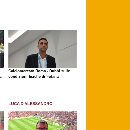
l
Calciomercato Roma - Dubbi sulle
a.
condizioni fisiche di Fofana
LUCA D'ALESSANDRO