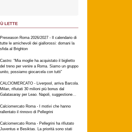
IÙ LETTE
Preseason Roma 2026/2027 - Il calendario di
tutte le amichevoli dei giallorossi: domani la
sfida al Brighton
Castro: “Mia moglie ha acquistato il biglietto
del treno per venire a Roma. Siamo un gruppo
unito, possiamo giocarcela con tutti”
CALCIOMERCATO - Liverpool, arriva Barcola.
Milan, rifiutati 30 milioni più bonus dal
Galatasaray per Leao. Napoli, suggestione
Gabriel Jesus. Fiorentina, a breve l'ufficialità
di Mastantuono
Calciomercato Roma - I motivi che hanno
rallentato il rinnovo di Pellegrini
Calciomercato Roma - Pellegrini ha rifiutato
Juventus e Besiktas. La priorità sono stati