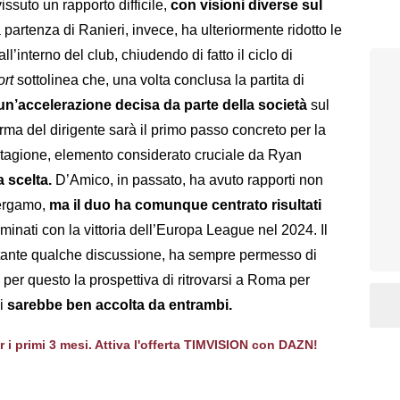
issuto un rapporto difficile,
con visioni diverse sul
a partenza di Ranieri, invece, ha ulteriormente ridotto le
l’interno del club, chiudendo di fatto il ciclo di
ort
sottolinea che, una volta conclusa la partita di
un’accelerazione decisa da parte della società
sul
rma del dirigente sarà il primo passo concreto per la
stagione, elemento considerato cruciale da Ryan
a scelta.
D’Amico, in passato, ha avuto rapporti non
Bergamo,
ma il duo ha comunque centrato risultati
minati con la vittoria dell’Europa League nel 2024. Il
stante qualche discussione, ha sempre permesso di
o per questo la prospettiva di ritrovarsi a Roma per
si
sarebbe ben accolta da entrambi.
er i primi 3 mesi. Attiva l'offerta TIMVISION con DAZN!