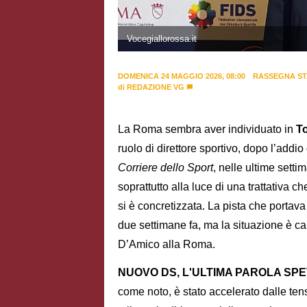
Vocegiallorossa.it
DOMENICA 24 MAGGIO 2026, 08:00
RASSEGNA S
di
REDAZIONE VG
La Roma sembra aver individuato in
T
ruolo di direttore sportivo, dopo l’add
Corriere dello Sport
, nelle ultime setti
soprattutto alla luce di una trattativa 
si è concretizzata. La pista che portava 
due settimane fa, ma la situazione è ca
D’Amico alla Roma.
NUOVO DS, L'ULTIMA PAROLA SPE
come noto, è stato accelerato dalle ten