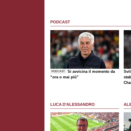
PODCAST
Si avvicina il momento da
Svi
PODCAST
“ora o mai più”
stab
Cha
tur
LUCA D'ALESSANDRO
AL