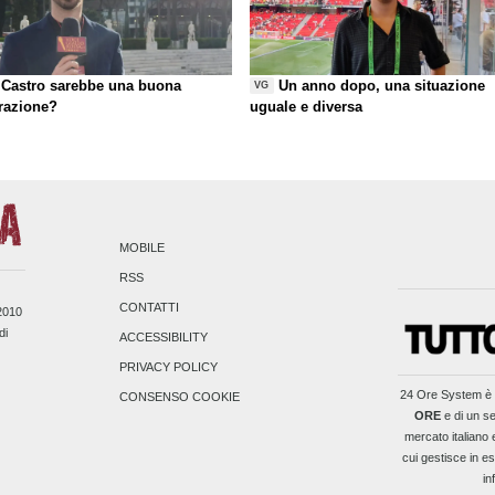
Castro sarebbe una buona
Un anno dopo, una situazione
VG
razione?
uguale e diversa
MOBILE
RSS
CONTATTI
/2010
di
ACCESSIBILITY
PRIVACY POLICY
24 Ore System
è 
CONSENSO COOKIE
ORE
e di un se
mercato italiano 
cui gestisce in es
in