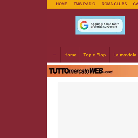
HOME
TMW RADIO
ROMA CLUBS
C
Home
Top e Flop
La moviola