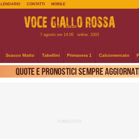
ALENDARIO
CONTATTI
MOBILE
7 agosto ore 14:05
online: 1003
Scacco Matto
Tabellini
Primavera 1
Calciomercato
P