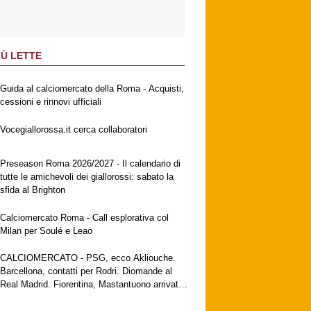
IÙ LETTE
Guida al calciomercato della Roma - Acquisti,
cessioni e rinnovi ufficiali
Vocegiallorossa.it cerca collaboratori
Preseason Roma 2026/2027 - Il calendario di
tutte le amichevoli dei giallorossi: sabato la
sfida al Brighton
Calciomercato Roma - Call esplorativa col
Milan per Soulé e Leao
CALCIOMERCATO - PSG, ecco Akliouche.
Barcellona, contatti per Rodri. Diomande al
Real Madrid. Fiorentina, Mastantuono arrivato
a Firenze. Milan, no al Galatasaray per Leao