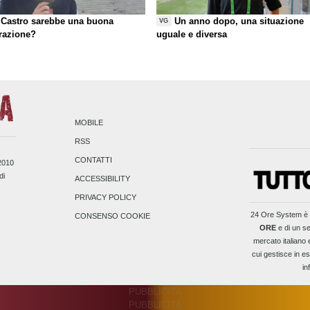
Castro sarebbe una buona
Un anno dopo, una situazione
VG
razione?
uguale e diversa
MOBILE
RSS
CONTATTI
/2010
di
ACCESSIBILITY
PRIVACY POLICY
24 Ore System
è 
CONSENSO COOKIE
ORE
e di un se
mercato italiano 
cui gestisce in es
in