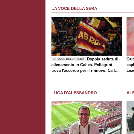
LA VOCE DELLA SERA
Doppia seduta di
Cal
LA VOCE DELLA SERA
allenamento in Galles. Pellegrini
espl
trova l'accordo per il rinnovo. Call
Lea
Roma-Milan di mercato. Nusa chiude
al trasferimento. Presentata la maglia
Away
LUCA D'ALESSANDRO
AL