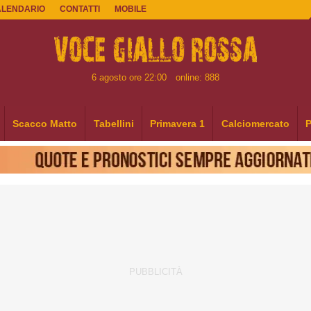
ALENDARIO
CONTATTI
MOBILE
6 agosto ore 22:00
online: 888
Scacco Matto
Tabellini
Primavera 1
Calciomercato
P