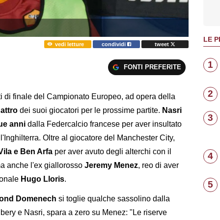
LE P
vedi letture
condividi
tweet
1
FONTI PREFERITE
2
i di finale del Campionato Europeo, ad opera della
attro
dei suoi giocatori per le prossime partite.
Nasri
3
ue anni
dalla Federcalcio francese per aver insultato
'Inghilterra. Oltre al giocatore del Manchester City,
Vila e Ben Arfa
per aver avuto degli alterchi con il
4
ma anche l'ex giallorosso
Jeremy Menez
, reo di aver
ionale
Hugo Lloris
.
5
ond Domenech
si toglie qualche sassolino dalla
ibery e Nasri, spara a zero su Menez: "Le riserve