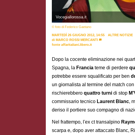
Vocegiallorossa.it
© foto di Federico Gaetano
MARTEDÌ 26 GIUGNO 2012, 14:55
ALTRE NOTIZIE
di
MARCO ROSSI MERCANTI
fonte affaritaliani.libero.it
Dopo la cocente eliminazione nei quart
Spagna, la
Francia
teme di perdere
qu
potrebbe essere squalificato per ben
d
un giornalista al termine del match con l
rischierebbero
quattro turni
di stop
M'
commissario tecnico
Laurent Blanc
, 
deriso il portiere suo compagno di naz
Nel frattempo, l'ex ct transalpino
Raym
scarpa e, dopo aver attaccato Blanc, R