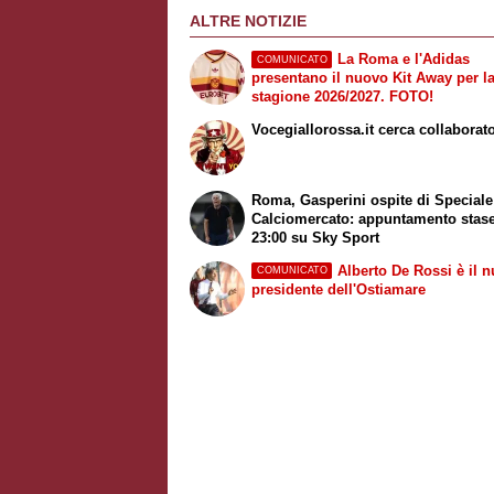
ALTRE NOTIZIE
La Roma e l'Adidas
COMUNICATO
presentano il nuovo Kit Away per l
stagione 2026/2027. FOTO!
Vocegiallorossa.it cerca collaborato
Roma, Gasperini ospite di
Speciale
Calciomercato
: appuntamento stase
23:00 su
Sky Sport
Alberto De Rossi è il 
COMUNICATO
presidente dell'Ostiamare