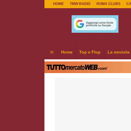
HOME
TMW RADIO
ROMA CLUBS
C
Home
Top e Flop
La moviola